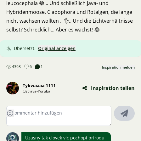
leucocephala 😅... Und schließlich Java- und
Hybridenmoose, Cladophora und Rotalgen, die lange
nicht wachsen wollten .. 👌.. Und die Lichtverhältnisse
selbst? Schrecklich... Aber es wächst! 😂
Übersetzt.
Original anzeigen
4398
6
1
Inspiration melden
Tykwaaaa 1111
Inspiration teilen
Ostrava-Poruba
Uzasny tak clovek vic pochopi prirodu