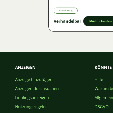
km
•
Angebot
Ausrüstung
Verhandelbar
Möchte kaufen
ANZEIGEN
KÖNNTE 
Anzeige hinzufügen
Hilfe
Anzeigen durchsuchen
Warum be
Lieblingsanzeigen
Allgemei
Nutzungsregeln
DSGVO