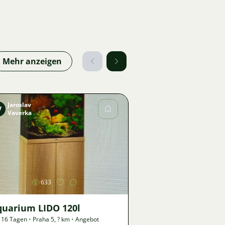
Mehr anzeigen
Jaroslav
V
Vaverka
Bild
633
quarium LIDO 120l
 16 Tagen
•
Praha 5
,
? km
•
Angebot