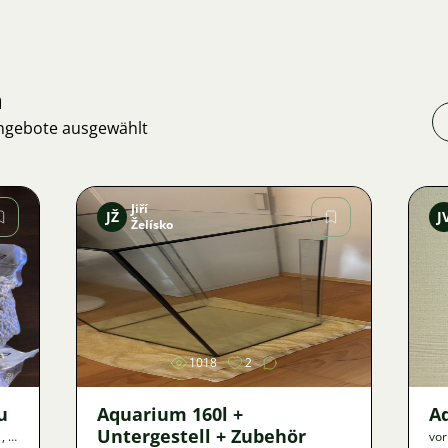
n
Angebote ausgewählt
Jiří
JŽ
J
Želísko
Bild
1018
2
u
Aquarium 160l +
A
Untergestell + Zubehör
m
,
?
vor