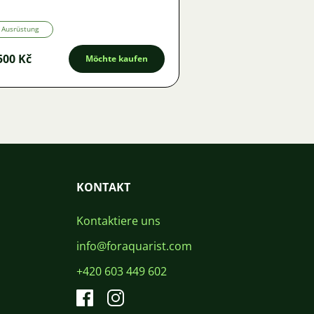
Ausrüstung
500 Kč
Möchte kaufen
KONTAKT
Kontaktiere uns
info@foraquarist.com
+420 603 449 602