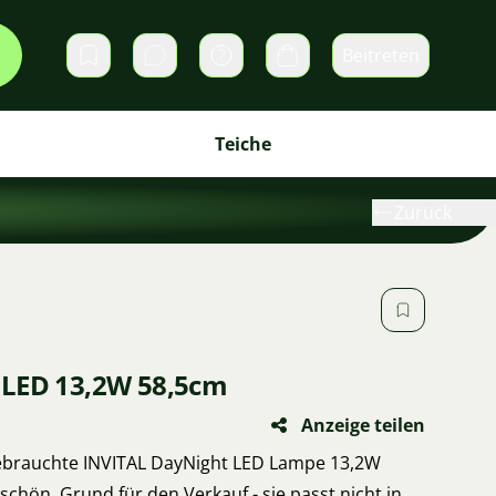
Beitreten
Direktnachrichten
Warenkorb
Teiche
Zurück
 LED 13,2W 58,5cm
Anzeige teilen
gebrauchte INVITAL DayNight LED Lampe 13,2W
chön. Grund für den Verkauf - sie passt nicht in