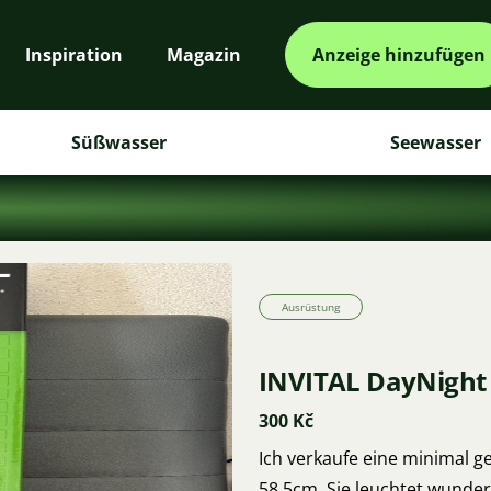
Inspiration
Magazin
Anzeige hinzufügen
Süßwasser
Seewasser
Ausrüstung
INVITAL DayNight
300 Kč
Ich verkaufe eine minimal 
58,5cm. Sie leuchtet wunders