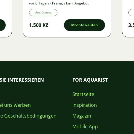
vor 6 Tagen
•
Praha
,
? km
•
Angebot
Ausrüstung
1.500 Kč
3.
Möchte kaufen
SIE INTERESSIEREN
FOR AQUARIST
Startseite
i uns werben
Inspiration
ne Geschäftsbedingungen
Magazin
Mobile App