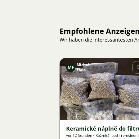
Empfohlene Anzeige
Wir haben die interessantesten 
Michal
MF
Fiala
Bild
70
Keramické náplně do filtr
vor 12 Stunden
•
Rožmitál pod Třemšíne