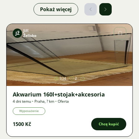
Pokaż więcej
Jiří
JŽ
Želísko
Zdjęcie
934
2
Akwarium 160l+stojak+akcesoria
4 dni temu
•
Praha
,
? km
•
Oferta
Wyposażenie
1500 Kč
Chcę kupić