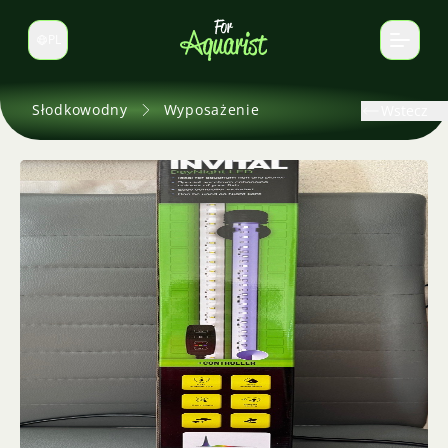
PL
Zmień język
Słodkowodny
Wyposażenie
Wstecz