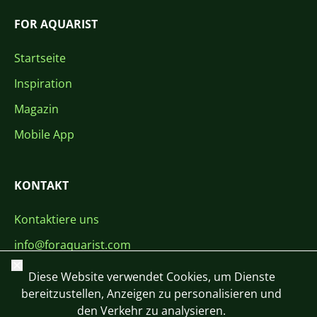
FOR AQUARIST
Startseite
Inspiration
Magazin
Mobile App
KONTAKT
Kontaktiere uns
info@foraquarist.com
Schließen
+420 603 449 602
Diese Website verwendet Cookies, um Dienste
bereitzustellen, Anzeigen zu personalisieren und
den Verkehr zu analysieren.