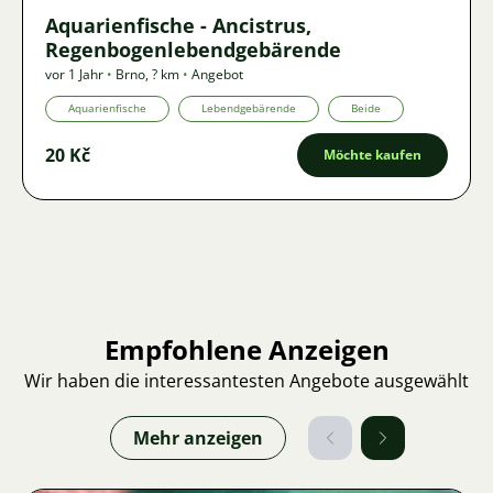
Aquarienfische - Ancistrus,
Regenbogenlebendgebärende
vor 1 Jahr
•
Brno
,
? km
•
Angebot
Aquarienfische
Lebendgebärende
Beide
20 Kč
Möchte kaufen
Empfohlene Anzeigen
Wir haben die interessantesten Angebote ausgewählt
Mehr anzeigen