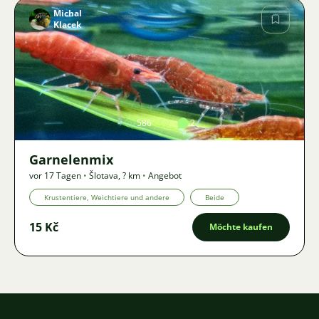
Michal
Klacek
Bild
586
2
Garnelenmix
vor 17 Tagen
•
Šlotava
,
? km
•
Angebot
Krustentiere, Weichtiere und andere
Beide
15 Kč
Möchte kaufen