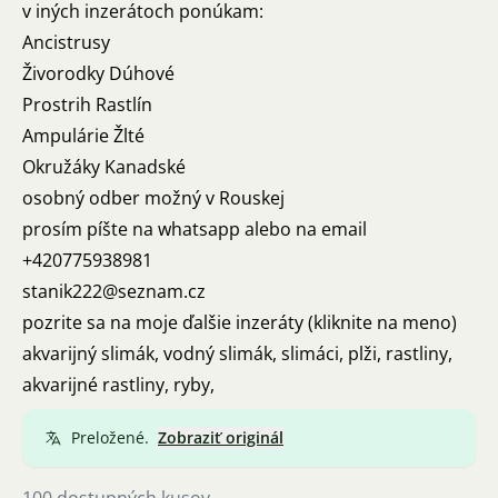
v iných inzerátoch ponúkam:
Ancistrusy
Živorodky Dúhové
Prostrih Rastlín
Ampulárie Žlté
Okružáky Kanadské
osobný odber možný v Rouskej
prosím píšte na whatsapp alebo na email
+420775938981
stanik222@seznam.cz
pozrite sa na moje ďalšie inzeráty (kliknite na meno)
akvarijný slimák, vodný slimák, slimáci, plži, rastliny,
akvarijné rastliny, ryby,
Preložené.
Zobraziť originál