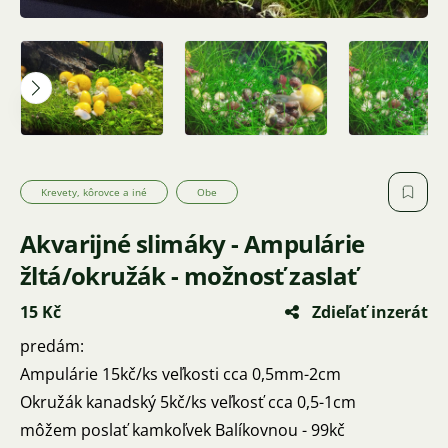
Krevety, kôrovce a iné
Obe
Akvarijné slimáky - Ampulárie
žltá/okružák - možnosť zaslať
15 Kč
Zdieľať inzerát
predám:
Ampulárie 15kč/ks veľkosti cca 0,5mm-2cm
Okružák kanadský 5kč/ks veľkosť cca 0,5-1cm
môžem poslať kamkoľvek Balíkovnou - 99kč