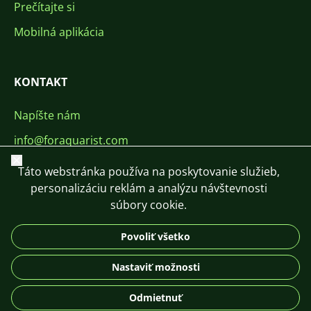
Prečítajte si
Mobilná aplikácia
KONTAKT
Napíšte nám
info@foraquarist.com
Zavrieť
+420 603 449 602
Táto webstránka používa na poskytovanie služieb,
personalizáciu reklám a analýzu návštevnosti
súbory cookie.
Povoliť všetko
CS
SK
EN
PL
DE
Nastaviť možnosti
© 2026 For Aquarist
Odmietnuť