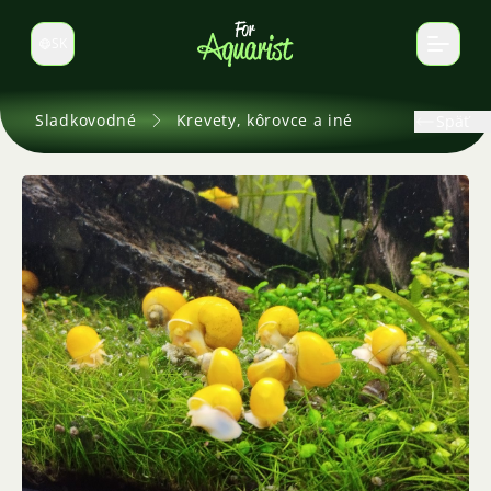
SK
Prepnúť jazyk
Sladkovodné
Krevety, kôrovce a iné
Späť