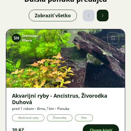
Zobraziť všetko
Stanislav
SH
Hlava
Obrázok
1765
4
Akvarijní ryby - Ancistrus, Živorodka
Duhová
pred 1 rokom
•
Brno
,
? km
•
Ponuka
Akváriové ryby
Živorodky
Obe
20 Kč
Chcem kúpiť