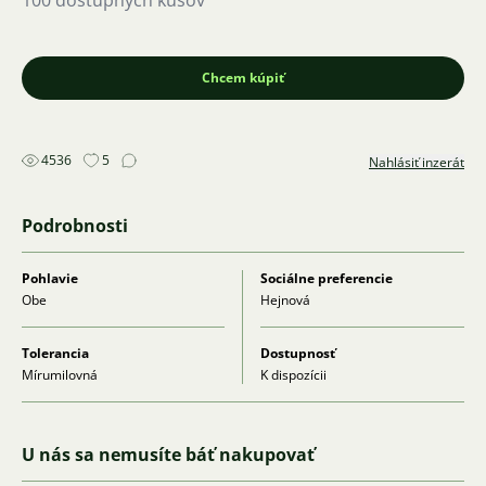
100 dostupných kusov
Chcem kúpiť
4536
5
Nahlásiť inzerát
Podrobnosti
Pohlavie
Sociálne preferencie
Obe
Hejnová
Tolerancia
Dostupnosť
Mírumilovná
K dispozícii
U nás sa nemusíte báť nakupovať