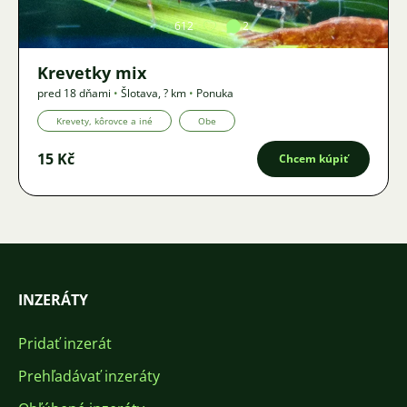
612
2
Krevetky mix
pred 18 dňami
•
Šlotava
,
? km
•
Ponuka
Krevety, kôrovce a iné
Obe
15 Kč
Chcem kúpiť
INZERÁTY
Pridať inzerát
Prehľadávať inzeráty