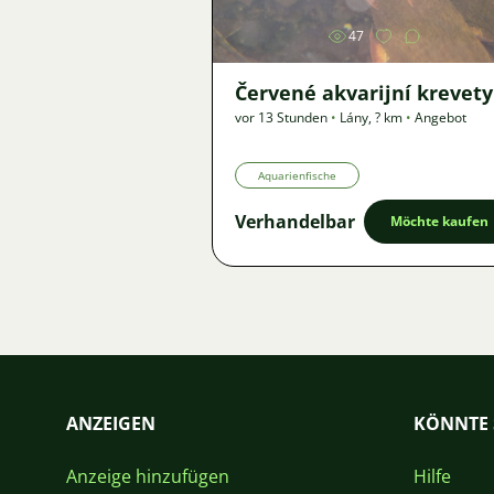
47
Červené akvarijní krevety
vor 13 Stunden
•
Lány
,
? km
•
Angebot
Aquarienfische
Verhandelbar
Möchte kaufen
ANZEIGEN
KÖNNTE 
Anzeige hinzufügen
Hilfe