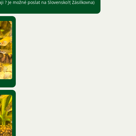
aji ? Je možné poslat na Slovensko?( Zásilkovna)