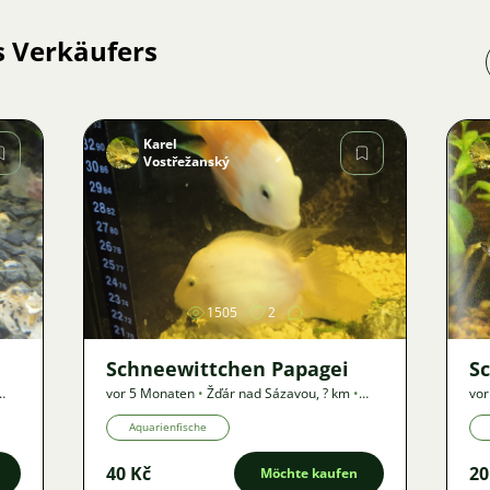
s Verkäufers
Karel
Vostřežanský
Bild
1505
2
Schneewittchen Papagei
Sc
vor 5 Monaten
•
Žďár nad Sázavou
,
? km
•
vor
Angebot
An
Aquarienfische
40 Kč
20
Möchte kaufen