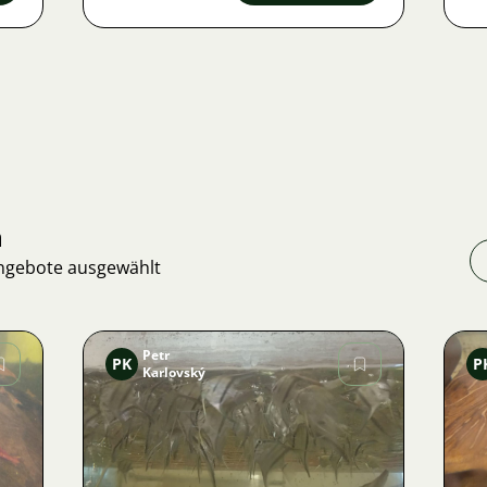
n
Angebote ausgewählt
Petr
PK
P
Karlovský
Bild