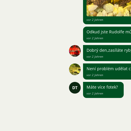
vor 2 Jahren
Odkud jste Rudolfe můž
vor 2 Jahren
Dobrý den,zasíláte ryb
vor 2 Jahren
Není problém udělat c
vor 2 Jahren
Máte více fotek?
DT
vor 2 Jahren