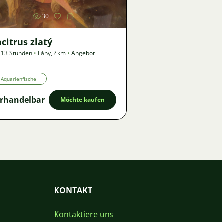
30
citrus zlatý
 13 Stunden
•
Lány
,
? km
•
Angebot
Aquarienfische
rhandelbar
Möchte kaufen
KONTAKT
Kontaktiere uns