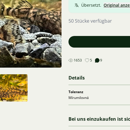
Übersetzt.
Original anze
50 Stücke verfügbar
1653
5
9
Details
Toleranz
Mírumilovná
Bei uns einzukaufen ist si