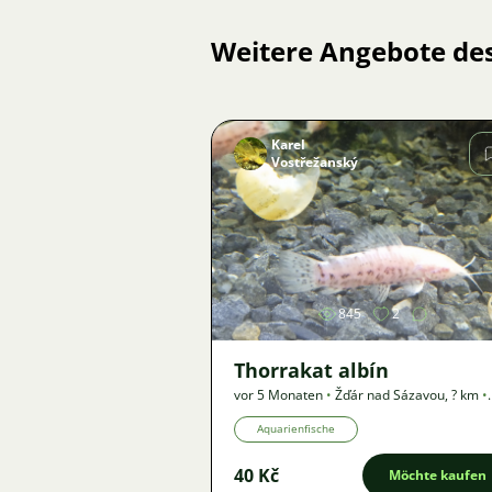
Weitere Angebote de
Karel
Vostřežanský
Bild
845
2
Thorrakat albín
vor 5 Monaten
•
Žďár nad Sázavou
,
? km
•
Angebot
Aquarienfische
40 Kč
Möchte kaufen