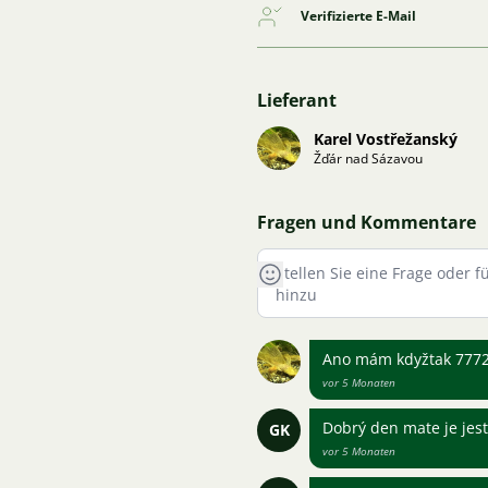
Verifizierte E-Mail
Lieferant
Karel Vostřežanský
Žďár nad Sázavou
Fragen und Kommentare
Ano mám kdyžtak 777
vor 5 Monaten
Dobrý den mate je jes
GK
vor 5 Monaten