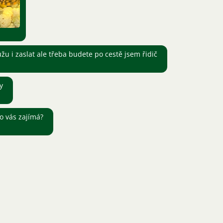
u i zaslat ale třeba budete po cestě jsem řidič
y
o vás zajímá?