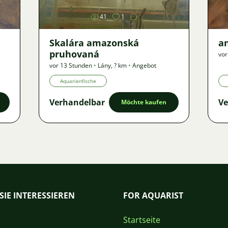
41
1
Skalára amazonská
an
pruhovaná
vor
vor 13 Stunden
•
Lány
,
? km
•
Angebot
Aquarienfische
Verhandelbar
Ve
Möchte kaufen
SIE INTERESSIEREN
FOR AQUARIST
Startseite