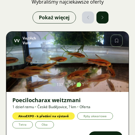
Wybraliśmy najciekawsze oferty
Pokaż więcej
Vojtěch
VV
Voltr
Zdjęcie
137
1
1
Poecilocharax weitzmani
1 dzień temu
•
České Budějovice
,
? km
•
Oferta
AkvaEXPO - k předání na výstavě
Ryby akwariowe
Tetra
Oba