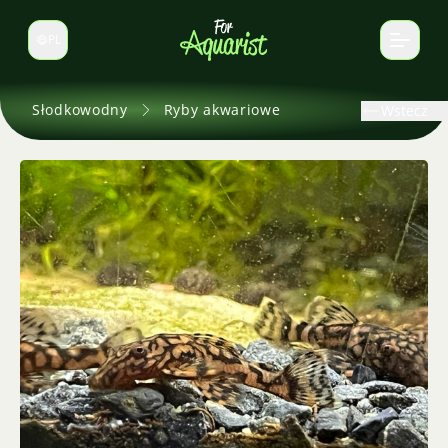
PL
Zmień język
Słodkowodny
Ryby akwariowe
Wstecz