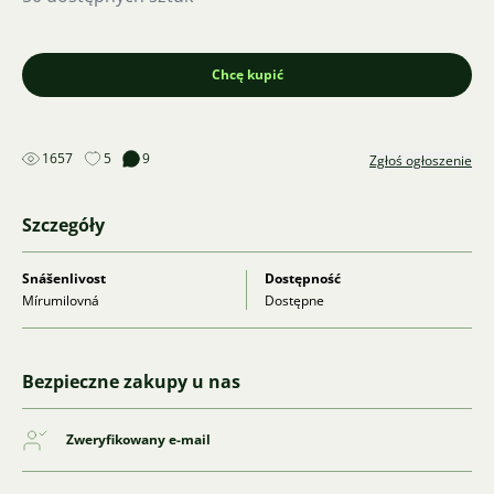
Chcę kupić
1657
5
9
Zgłoś ogłoszenie
Szczegóły
Snášenlivost
Dostępność
Mírumilovná
Dostępne
Bezpieczne zakupy u nas
Zweryfikowany e-mail