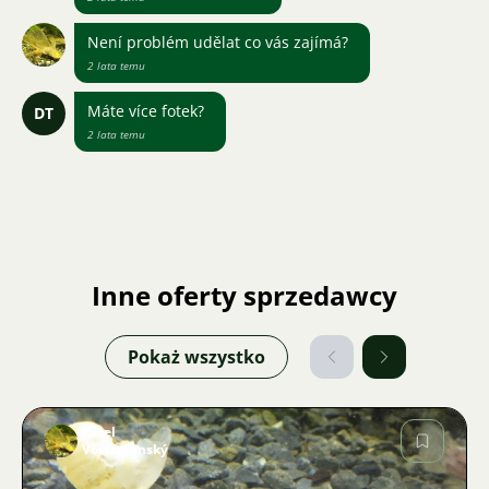
Není problém udělat co vás zajímá?
2 lata temu
Máte více fotek?
DT
2 lata temu
Inne oferty sprzedawcy
Pokaż wszystko
Karel
Vostřežanský