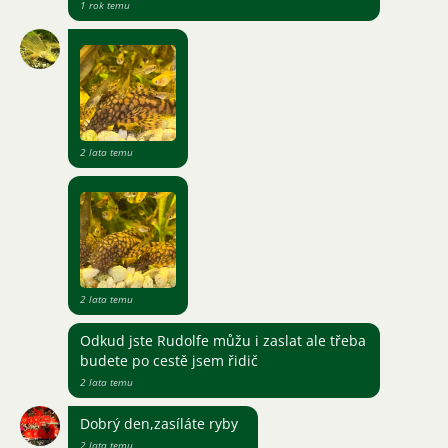
1 rok temu
2 lata temu
2 lata temu
Odkud jste Rudolfe můžu i zaslat ale třeba
budete po cestě jsem řidič
2 lata temu
Dobrý den,zasíláte ryby
2 lata temu