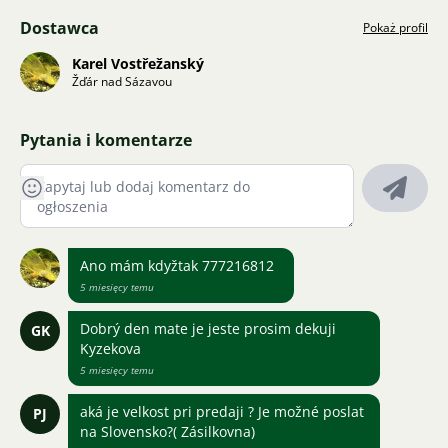
Dostawca
Pokaż profil
Karel Vostřežanský
Žďár nad Sázavou
Pytania i komentarze
Ano mám kdyžtak 777216812
5 miesięcy temu
Dobrý den mate je jeste prosim dekuji
GK
Kyzekova
5 miesięcy temu
aká je velkost pri predaji ? Je možné poslat
PJ
na Slovensko?( Zásilkovna)