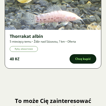
Zdjęcie
855
2
Thorrakat albín
5 miesięcy temu
•
Žďár nad Sázavou
,
? km
•
Oferta
Ryby akwariowe
40 Kč
Chcę kupić
To może Cię zainteresować