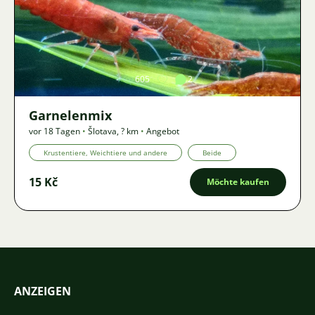
Bild
605
2
Garnelenmix
vor 18 Tagen
•
Šlotava
,
? km
•
Angebot
Krustentiere, Weichtiere und andere
Beide
15 Kč
Möchte kaufen
ANZEIGEN