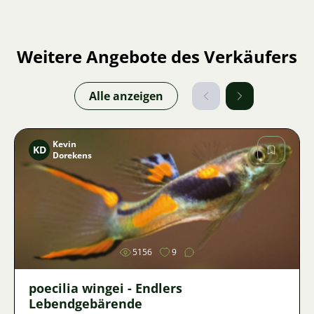
Weitere Angebote des Verkäufers
Alle anzeigen
Kevin
KD
Dorekens
Bild
5156
9
poecilia wingei - Endlers
Lebendgebärende