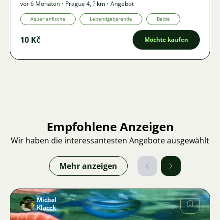
vor 6 Monaten
•
Prague 4
,
? km
•
Angebot
Aquarienfische
Lebendgebärende
Beide
10 Kč
Möchte kaufen
Empfohlene Anzeigen
Wir haben die interessantesten Angebote ausgewählt
Mehr anzeigen
Michal
Klacek