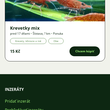
597
2
Krevetky mix
pred 17 dňami
•
Šlotava
,
? km
•
Ponuka
Krevety, kôrovce a iné
Obe
15 Kč
Chcem kúpiť
INZERÁTY
Pridať inzerát