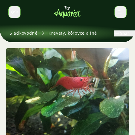
SK
Prepnúť jazyk
Sladkovodné
Krevety, kôrovce a iné
Späť