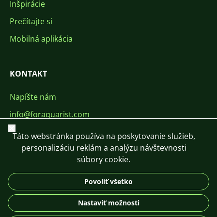
Inšpirácie
Prečítajte si
Mobilná aplikácia
KONTAKT
Napíšte nám
info@foraquarist.com
Zavrieť
+420 603 449 602
Táto webstránka používa na poskytovanie služieb,
personalizáciu reklám a analýzu návštevnosti
súbory cookie.
Povoliť všetko
CS
SK
EN
PL
DE
Nastaviť možnosti
© 2026 For Aquarist