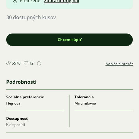
Preložené.
Zobraziť originál
30 dostupných kusov
Chcem kúpiť
5576
12
Nahlásiť inzerát
Podrobnosti
Sociálne preferencie
Tolerancia
Hejnová
Mírumilovná
Dostupnosť
K dispozícii