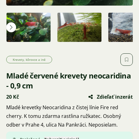
Krevety, kôrovce a iné
Mladé červené krevety neocaridina
- 0,9 cm
20 Kč
Zdieľať inzerát
Mladé krevetky Neocaridina z čistej línie Fire red
cherry. K tomu zdarma rastlina ružkatec. Osobný
odber v Prahe 4, ulica Na Pankráci. Neposielam.