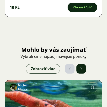
10 Kč
Chcem kúpiť
Mohlo by vás zaujímať
Vybrali sme najzaujímavejšie ponuky
Zobraziť viac
Michal
Klacek
Obrázok