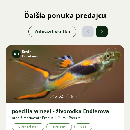
Ďalšia ponuka predajcu
Zobraziť všetko
Kevin
KD
Dorekens
Obrázok
5152
9
poecilia wingei - živorodka Endlerova
pred 6 mesiacmi
•
Prague 4
,
? km
•
Ponuka
Akváriové ryby
Živorodky
Obe