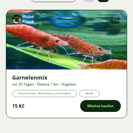
Michal
Klacek
Bild
633
2
Garnelenmix
vor 20 Tagen
•
Šlotava
,
? km
•
Angebot
Krustentiere, Weichtiere und andere
Beide
15 Kč
Möchte kaufen