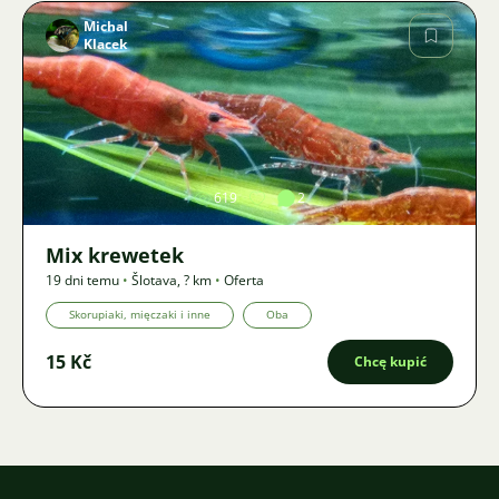
Michal
Klacek
Zdjęcie
619
2
Mix krewetek
19 dni temu
•
Šlotava
,
? km
•
Oferta
Skorupiaki, mięczaki i inne
Oba
15 Kč
Chcę kupić