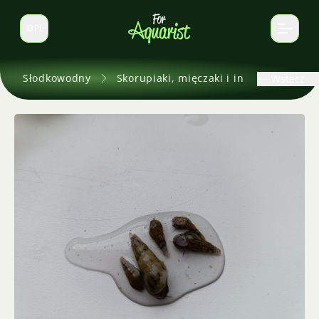
PL
Zmień język
Słodkowodny
Skorupiaki, mięczaki i inne
Wstecz