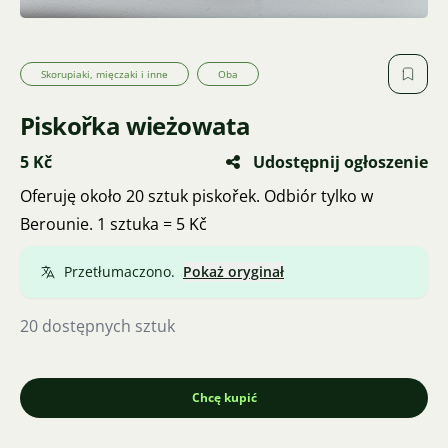
Skorupiaki, mięczaki i inne
Oba
Piskořka wieżowata
5 Kč
Udostępnij ogłoszenie
Oferuję około 20 sztuk piskořek. Odbiór tylko w
Berounie. 1 sztuka = 5 Kč
Przetłumaczono.
Pokaż oryginał
20 dostępnych sztuk
Chcę kupić