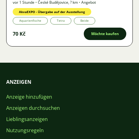
vor 1 Stunde
•
České Budějovice
,
? km
•
Angebot
AkvaEXPO - Übergabe auf der Ausstellung
Aquarienfische
Tetra
Beide
70 Kč
Möchte kaufen
ANZEIGEN
Anzeige hinzufügen
Anzeigen durchsuchen
Lieblingsanzeigen
Nutzungsregeln