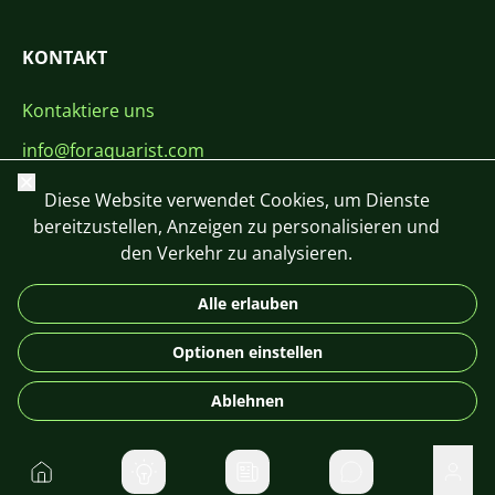
KONTAKT
Kontaktiere uns
info@foraquarist.com
Schließen
+420 603 449 602
Diese Website verwendet Cookies, um Dienste
bereitzustellen, Anzeigen zu personalisieren und
den Verkehr zu analysieren.
Alle erlauben
CS
SK
EN
PL
DE
Optionen einstellen
© 2026 For Aquarist
Ablehnen
Startseite
Direktnachrichte
Benu