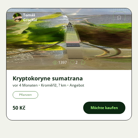
Tomáš
Grochal
Bild
1397
2
Kryptokoryne sumatrana
vor 4 Monaten
•
Kroměříž
,
? km
•
Angebot
Pflanzen
50 Kč
Möchte kaufen