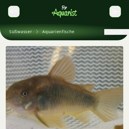
DE
Sprache wechseln
Süßwasser
Aquarienfische
Zurück