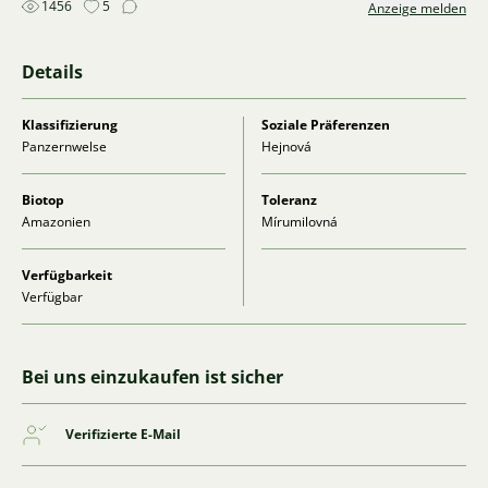
1456
5
Anzeige melden
Details
Klassifizierung
Soziale Präferenzen
Panzernwelse
Hejnová
Biotop
Toleranz
Amazonien
Mírumilovná
Verfügbarkeit
Verfügbar
Bei uns einzukaufen ist sicher
Verifizierte E-Mail