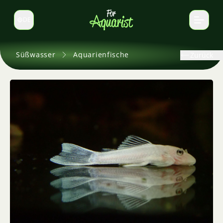
DE
Sprache wechseln
Süßwasser
Aquarienfische
Zurück