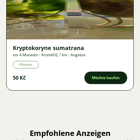
Bild
1395
2
Kryptokoryne sumatrana
vor 4 Monaten
•
Kroměříž
,
? km
•
Angebot
Pflanzen
50 Kč
Möchte kaufen
Empfohlene Anzeigen