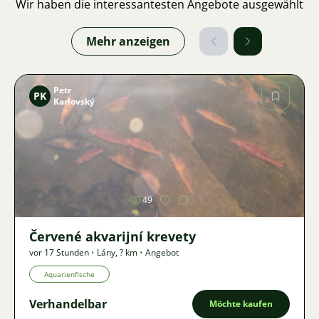
Wir haben die interessantesten Angebote ausgewählt
Mehr anzeigen
Petr
PK
Karlovský
Bild
49
Červené akvarijní krevety
vor 17 Stunden
•
Lány
,
? km
•
Angebot
Aquarienfische
Verhandelbar
Möchte kaufen