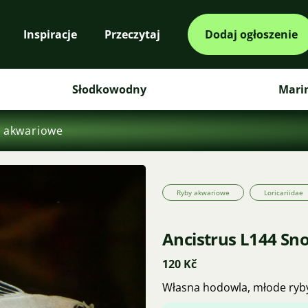
Inspiracje
Przeczytaj
Dodaj ogłoszenie
Słodkowodny
Mari
 akwariowe
Ryby akwariowe
Loricariidae
Ancistrus L144 Sn
120 Kč
Własna hodowla, młode ryb