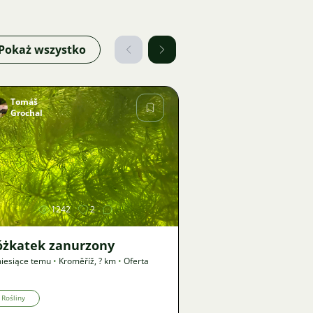
Pokaż wszystko
Tomáš
Grochal
Zdjęcie
1242
2
óżkatek zanurzony
iesiące temu
•
Kroměříž
,
? km
•
Oferta
Rośliny