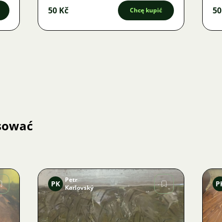
50 Kč
50
Chcę kupić
esować
Petr
PK
P
Karlovský