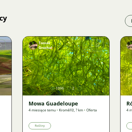
cy
Tomáš
Grochal
Zdjęcie
1096
2
Mowa Guadeloupe
R
4 miesiące temu
•
Kroměříž
,
? km
•
Oferta
4 m
Rośliny