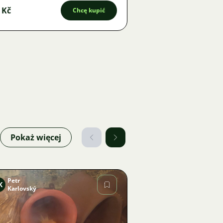
 Kč
Chcę kupić
Pokaż więcej
Petr
K
Karlovský