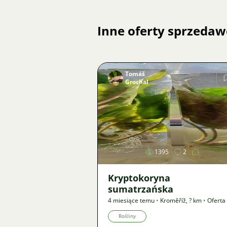
Inne oferty sprzedaw
Tomáš
Grochal
Zdjęcie
1395
2
Kryptokoryna
sumatrzańska
4 miesiące temu
•
Kroměříž
,
? km
•
Oferta
Rośliny