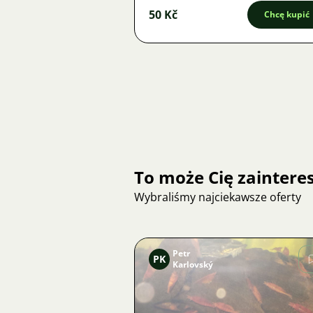
50 Kč
Chcę kupić
To może Cię zainter
Wybraliśmy najciekawsze oferty
Petr
PK
Karlovský