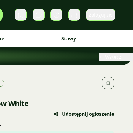
Zaloguj sie
Prywatne wiadomości
Koszyk
ne
Stawy
Wstecz
ow White
Udostępnij ogłoszenie
y.