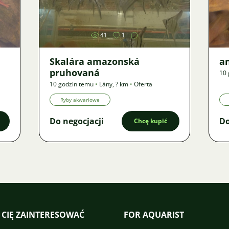
Zdjęcie
41
1
Skalára amazonská
an
pruhovaná
10 
10 godzin temu
•
Lány
,
? km
•
Oferta
Ryby akwariowe
Do negocjacji
Do
Chcę kupić
 CIĘ ZAINTERESOWAĆ
FOR AQUARIST