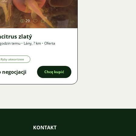
Zdjęcie
29
citrus zlatý
godzin temu
•
Lány
,
? km
•
Oferta
Ryby akwariowe
 negocjacji
Chcę kupić
KONTAKT