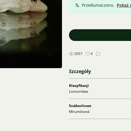
Przetłumaczono.
Pokaż 
2957
4
Szczegóły
Klasyfikacji
Loricariidae
Snášenlivost
Mírumilovná