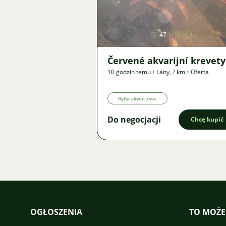
Zdjęcie
47
Červené akvarijní krevety
10 godzin temu
•
Lány
,
? km
•
Oferta
Ryby akwariowe
Do negocjacji
Chcę kupić
OGŁOSZENIA
TO MOŻE