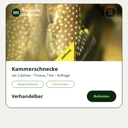
Magdalena
MS
Stiavnicka
Bild
ANFRAGE
1928
Kammerschnecke
vor 2 Jahren
•
Trnava
,
? km
•
Anfrage
Aquarienfische
Loricariidae
Verhandelbar
Anbieten