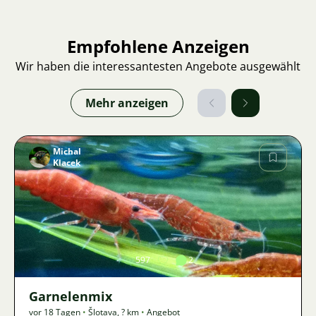
Empfohlene Anzeigen
Wir haben die interessantesten Angebote ausgewählt
Mehr anzeigen
Michal
Klacek
Bild
597
2
Garnelenmix
vor 18 Tagen
•
Šlotava
,
? km
•
Angebot