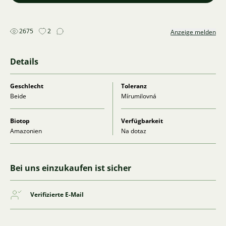
2675
2
Anzeige melden
Details
Geschlecht
Toleranz
Beide
Mírumilovná
Biotop
Verfügbarkeit
Amazonien
Na dotaz
Bei uns einzukaufen ist sicher
Verifizierte E-Mail