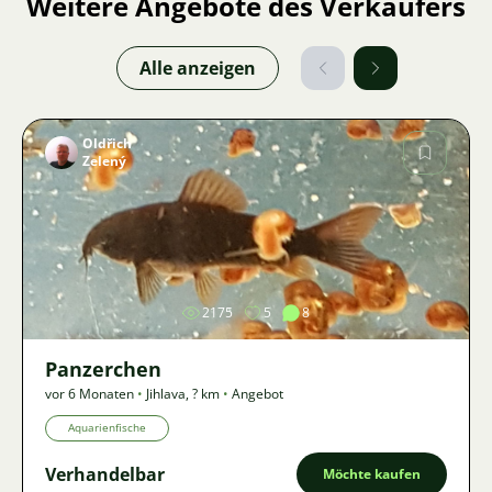
Weitere Angebote des Verkäufers
Alle anzeigen
Oldřich
Zelený
Bild
2175
5
8
Panzerchen
vor 6 Monaten
•
Jihlava
,
? km
•
Angebot
Aquarienfische
Verhandelbar
Möchte kaufen