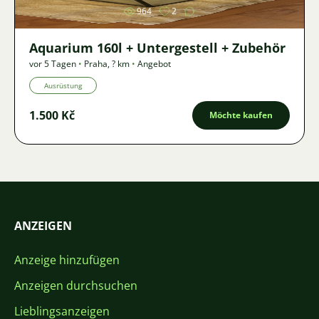
964
2
Aquarium 160l + Untergestell + Zubehör
vor 5 Tagen
•
Praha
,
? km
•
Angebot
Ausrüstung
1.500 Kč
Möchte kaufen
ANZEIGEN
Anzeige hinzufügen
Anzeigen durchsuchen
Lieblingsanzeigen