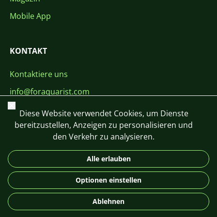
Mobile App
KONTAKT
Kontaktiere uns
info@foraquarist.com
Schließen
+420 603 449 602
Diese Website verwendet Cookies, um Dienste
bereitzustellen, Anzeigen zu personalisieren und
den Verkehr zu analysieren.
Alle erlauben
CS
SK
EN
PL
DE
Optionen einstellen
© 2026 For Aquarist
Ablehnen