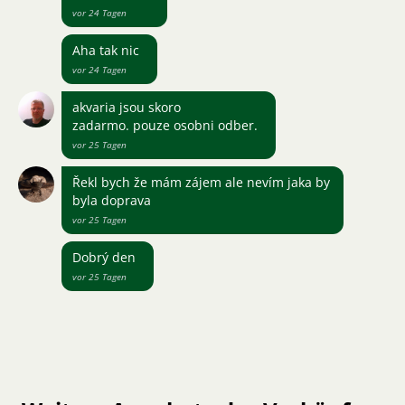
vor 24 Tagen
Aha tak nic
vor 24 Tagen
akvaria jsou skoro
zadarmo. pouze osobni odber.
vor 25 Tagen
Řekl bych že mám zájem ale nevím jaka by
byla doprava
vor 25 Tagen
Dobrý den
vor 25 Tagen