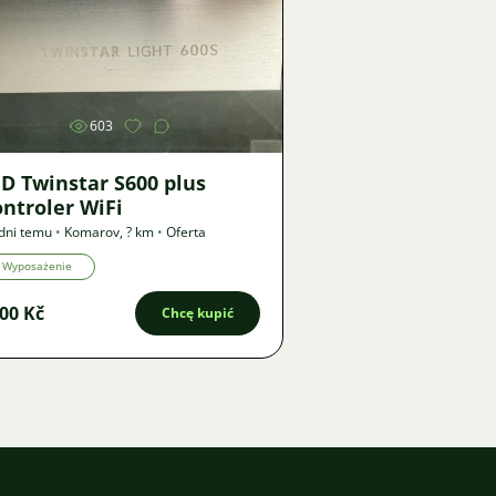
Zdjęcie
603
D Twinstar S600 plus
ntroler WiFi
dni temu
•
Komarov
,
? km
•
Oferta
Wyposażenie
00 Kč
Chcę kupić