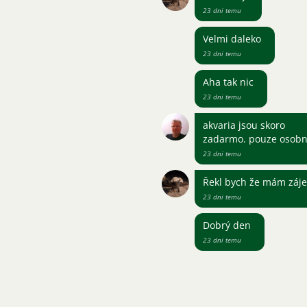
23 dni temu
Velmi daleko
23 dni temu
Aha tak nic
23 dni temu
akvaria jsou skoro
zadarmo. pouze osobn
23 dni temu
Řekl bych že mám záje
23 dni temu
Dobrý den
23 dni temu