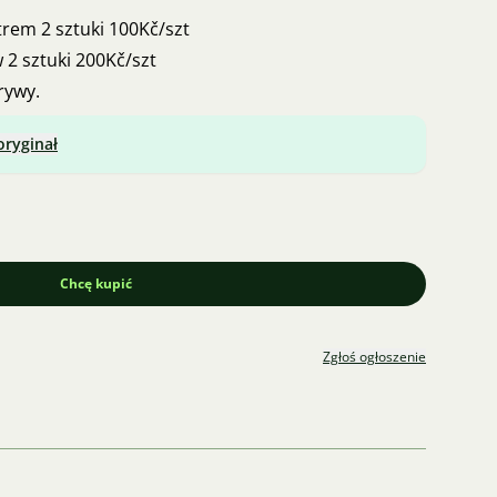
 filtrem 2 sztuki 100Kč/szt
trów 2 sztuki 200Kč/szt
rywy.
oryginał
Chcę kupić
Zgłoś ogłoszenie