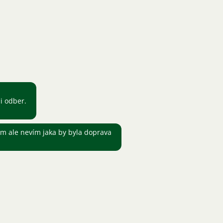
i odber.
m ale nevím jaka by byla doprava