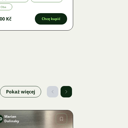
Oba
00 Kč
Chcę kupić
Pokaż więcej
Marian
D
Dolinsky