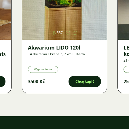
Zdjęcie
557
Akwarium LIDO 120l
LE
ství
ko
14 dni temu
•
Praha 5
,
? km
•
Oferta
21 
Wyposażenie
3500 Kč
25
Chcę kupić