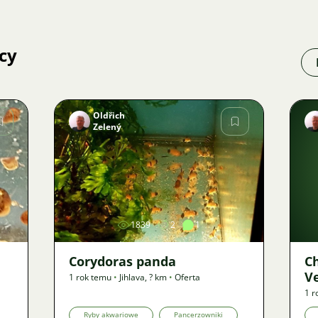
cy
Oldřich
Zelený
Zdjęcie
1839
2
1
Corydoras panda
C
V
1 rok temu
•
Jihlava
,
? km
•
Oferta
1 r
Ryby akwariowe
Pancerzowniki