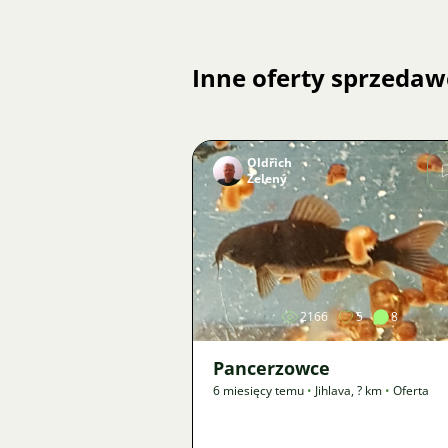
Inne oferty sprzedaw
Oldřich
Zelený
Zdjęcie
2166
5
8
Pancerzowce
6 miesięcy temu
•
Jihlava
,
? km
•
Oferta