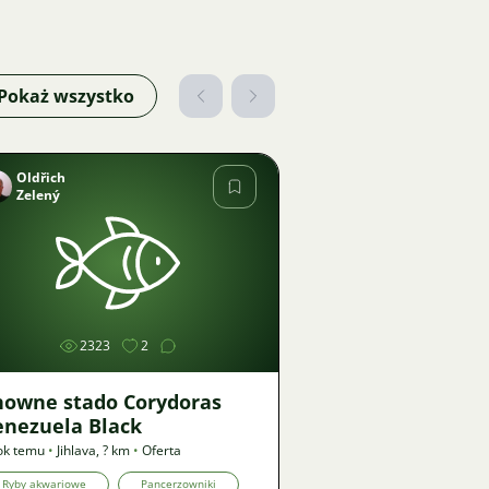
Pokaż wszystko
Oldřich
Zelený
Zdjęcie
2323
2
howne stado Corydoras
enezuela Black
ok temu
•
Jihlava
,
? km
•
Oferta
Ryby akwariowe
Pancerzowniki