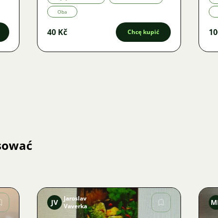
Oba
40 Kč
10
Chcę kupić
esować
Jaroslav
JV
M
Vaverka