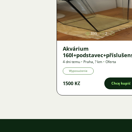
Zdjęcie
899
2
Akvárium
160l+podstavec+příslušen
4 dni temu
•
Praha
,
? km
•
Oferta
Wyposażenie
1500 Kč
Chcę kupić