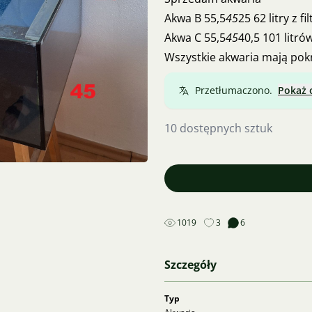
Akwa B 55,5
45
25 62 litry z
Akwa C 55,5
45
40,5 101 li
Wszystkie akwaria mają pok
Przetłumaczono.
Pokaż 
10 dostępnych sztuk
1019
3
6
Szczegóły
Typ