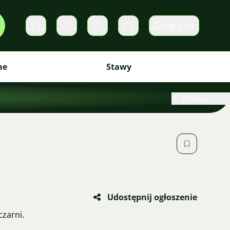
Zaloguj sie
Prywatne wiadomości
Koszyk
ne
Stawy
Wstecz
Udostępnij ogłoszenie
czarni.