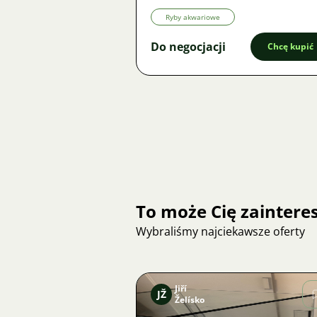
Ryby akwariowe
Do negocjacji
Chcę kupić
To może Cię zainter
Wybraliśmy najciekawsze oferty
Jiří
JŽ
Želísko