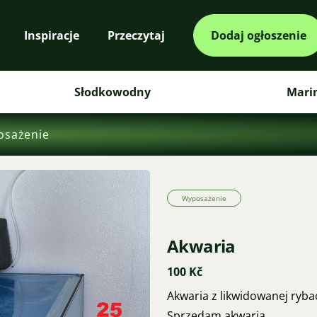
Inspiracje
Przeczytaj
Dodaj ogłoszenie
Słodkowodny
Mari
osażenie
Wyposażenie
Akwaria
100 Kč
Akwaria z likwidowanej ryba
Sprzedam akwaria