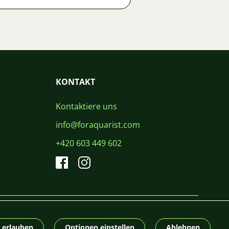
KONTAKT
Kontaktiere uns
info@foraquarist.com
+420 603 449 602
CS
SK
EN
PL
DE
© 2026 For Aquarist
e erlauben
Optionen einstellen
Ablehnen