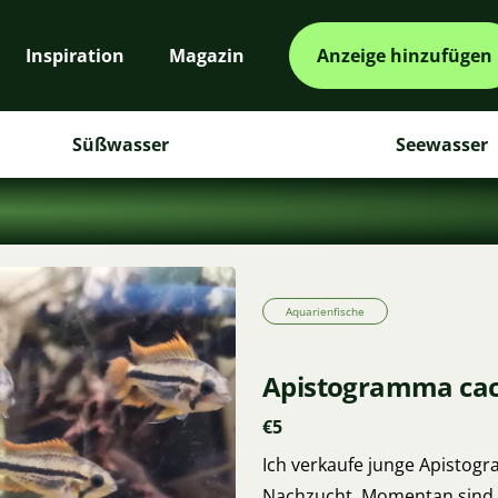
Inspiration
Magazin
Anzeige hinzufügen
Süßwasser
Seewasser
Aquarienfische
Apistogramma cac
€5
Ich verkaufe junge Apistogr
Nachzucht. Momentan sind 