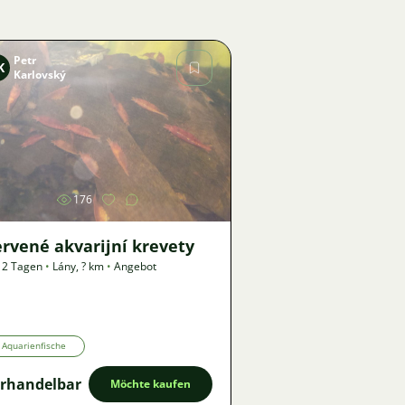
Petr
K
Karlovský
Bild
176
rvené akvarijní krevety
 2 Tagen
•
Lány
,
? km
•
Angebot
Aquarienfische
rhandelbar
Möchte kaufen