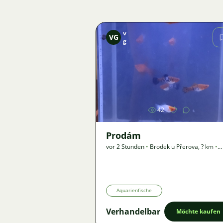
v
VG
g
Bild
42
Prodám
vor 2 Stunden
•
Brodek u Přerova
,
? km
•
Angebot
Aquarienfische
Verhandelbar
Möchte kaufen