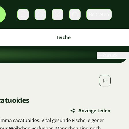
Beitreten
Direktnachrichten
Warenkorb
Teiche
Zurück
atuoides
Anzeige teilen
amma cacatuoides. Vital gesunde Fische, eigener
nur Weibchen verfügbar, Männchen sind noch