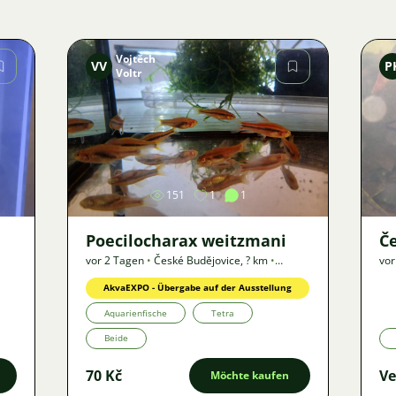
Vojtěch
VV
P
Voltr
Bild
151
1
1
Poecilocharax weitzmani
Če
vor 2 Tagen
•
České Budějovice
,
? km
•
vor
Angebot
AkvaEXPO - Übergabe auf der Ausstellung
Aquarienfische
Tetra
Beide
70 Kč
Ve
Möchte kaufen