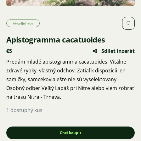
Akvarijní ryby
Apistogramma cacatuoides
€5
Sdílet inzerát
Predám mladé apistogramma cacatuoides. Vitálne
zdravé rybky, vlastný odchov. Zatiaľ k dispozícii len
samičky, samcekovia ešte nie sú vyselektovany.
Osobný odber Veľký Lapáš pri Nitre alebo viem zobrať
na trasu Nitra - Trnava.
1 dostupný kus
Chci koupit