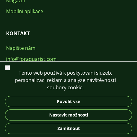
Magazín
Mobilní aplikace
KONTAKT
Napište nám
info@foraquarist.com
Zavřít
+420 603 449 602
Tento web používá k poskytování služeb,
personalizaci reklam a analýze návštěvnosti
soubory cookie.
Povolit vše
CS
SK
EN
PL
DE
Nastavit možnosti
© 2026 For Aquarist
Zamítnout