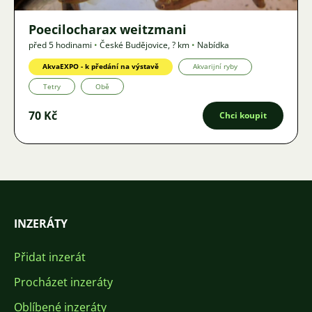
Poecilocharax weitzmani
před 5 hodinami
•
České Budějovice
,
? km
•
Nabídka
AkvaEXPO - k předání na výstavě
Akvarijní ryby
Tetry
Obě
70 Kč
Chci koupit
INZERÁTY
Přidat inzerát
Procházet inzeráty
Oblíbené inzeráty