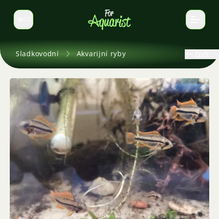
CS
Select language
Sladkovodní
Akvarijní ryby
Zpět