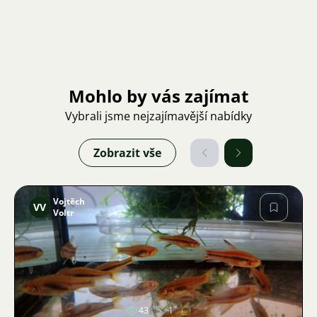
Mohlo by vás zajímat
Vybrali jsme nejzajímavější nabídky
Zobrazit vše
Vojtěch
VV
Voltr
Obrázek
43
1