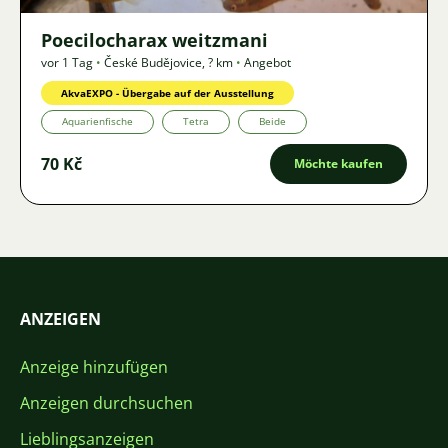
Poecilocharax weitzmani
vor 1 Tag
•
České Budějovice
,
? km
•
Angebot
AkvaEXPO - Übergabe auf der Ausstellung
Aquarienfische
Tetra
Beide
70 Kč
Möchte kaufen
ANZEIGEN
Anzeige hinzufügen
Anzeigen durchsuchen
Lieblingsanzeigen