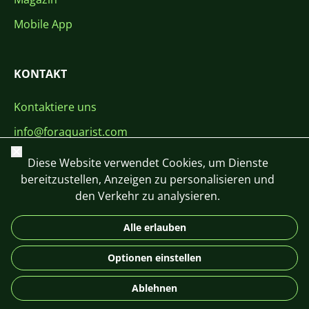
Mobile App
KONTAKT
Kontaktiere uns
info@foraquarist.com
Schließen
+420 603 449 602
Diese Website verwendet Cookies, um Dienste
bereitzustellen, Anzeigen zu personalisieren und
den Verkehr zu analysieren.
Alle erlauben
CS
SK
EN
PL
DE
Optionen einstellen
© 2026 For Aquarist
Ablehnen