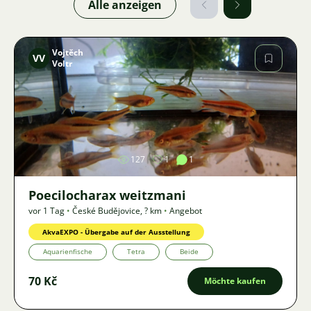
Alle anzeigen
Vojtěch
VV
Voltr
Bild
127
1
1
Poecilocharax weitzmani
vor 1 Tag
•
České Budějovice
,
? km
•
Angebot
AkvaEXPO - Übergabe auf der Ausstellung
Aquarienfische
Tetra
Beide
70 Kč
Möchte kaufen