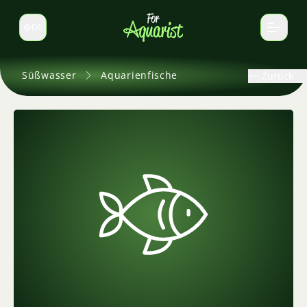
DE
Sprache wechseln
Süßwasser
Aquarienfische
Zurück