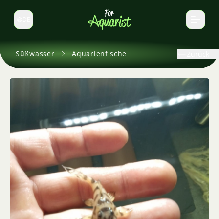
DE
Sprache wechseln
Süßwasser
Aquarienfische
Zurück