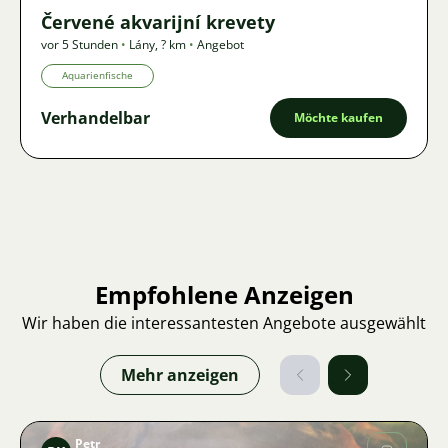
Červené akvarijní krevety
vor 5 Stunden
•
Lány
,
? km
•
Angebot
Aquarienfische
Verhandelbar
Möchte kaufen
Empfohlene Anzeigen
Wir haben die interessantesten Angebote ausgewählt
Mehr anzeigen
Petr