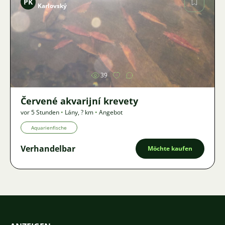
PK
Karlovský
Bild
39
Červené akvarijní krevety
vor 5 Stunden
•
Lány
,
? km
•
Angebot
Aquarienfische
Verhandelbar
Möchte kaufen