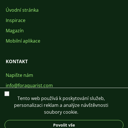
Úvodní stránka
Inspirace
Magazín
Mobilní aplikace
KONTAKT
Napište nám
info@foraquarist.com
Zavřít
+420 603 449 602
Tento web používá k poskytování služeb,
personalizaci reklam a analýze návštěvnosti
soubory cookie.
Povolit vše