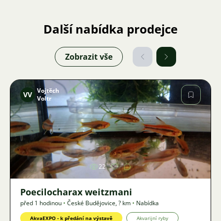
Další nabídka prodejce
Zobrazit vše
Vojtěch
VV
Voltr
Obrázek
22
Poecilocharax weitzmani
před 1 hodinou
•
České Budějovice
,
? km
•
Nabídka
AkvaEXPO - k předání na výstavě
Akvarijní ryby