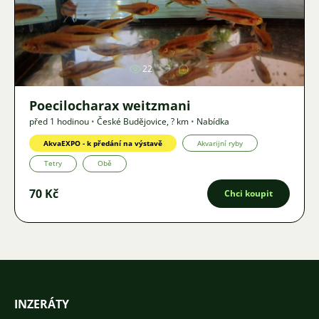
Obrázek
22
Poecilocharax weitzmani
před 1 hodinou
•
České Budějovice
,
? km
•
Nabídka
AkvaEXPO - k předání na výstavě
Akvarijní ryby
Tetry
Obě
70 Kč
Chci koupit
INZERÁTY