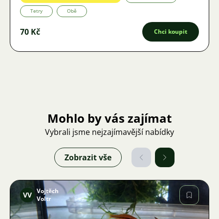
Tetry
Obě
70 Kč
Chci koupit
Mohlo by vás zajímat
Vybrali jsme nejzajímavější nabídky
Zobrazit vše
Vojtěch
VV
Voltr