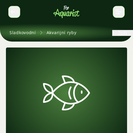
CS
Select language
Sladkovodní
Akvarijní ryby
Zpět