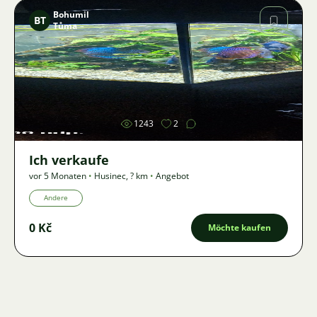
Bohumil
BT
Tůma
Bild
1243
2
Ich verkaufe
vor 5 Monaten
•
Husinec
,
? km
•
Angebot
Andere
0 Kč
Möchte kaufen