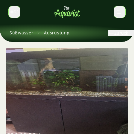
DE
Sprache wechseln
Süßwasser
Ausrüstung
Zurück