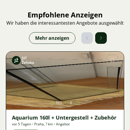
Empfohlene Anzeigen
Wir haben die interessantesten Angebote ausgewählt
Mehr anzeigen
Jiří
JŽ
Želísko
Bild
993
2
Aquarium 160l + Untergestell + Zubehör
vor 5 Tagen
•
Praha
,
? km
•
Angebot