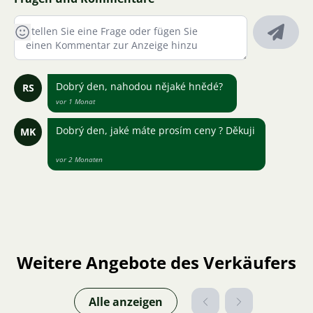
Dobrý den, nahodou nějaké hnědé?
RS
vor 1 Monat
Dobrý den, jaké máte prosím ceny ? Děkuji
MK
vor 2 Monaten
Weitere Angebote des Verkäufers
Alle anzeigen