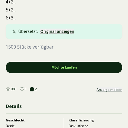
4+2,,
5+2,,
6+3,,
Übersetzt.
Original anzeigen
1500 Stücke verfügbar
Möchte kaufen
981
1
2
Anzeige melden
Details
Geschlecht
Klassifizierung
Beide
Diskusfische