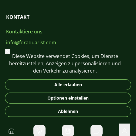
KONTAKT
Kontaktiere uns
info@foraquarist.com
Schließen
+420 603 449 602
Diese Website verwendet Cookies, um Dienste
bereitzustellen, Anzeigen zu personalisieren und
den Verkehr zu analysieren.
Alle erlauben
CS
SK
EN
PL
DE
Optionen einstellen
© 2026 For Aquarist
Ablehnen
Startseite
Direktnachrichte
Benu