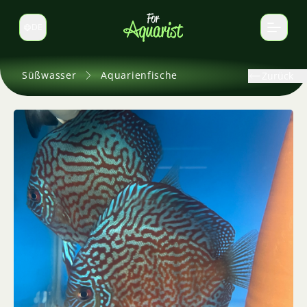
DE
Sprache wechseln
Süßwasser
Aquarienfische
Zurück