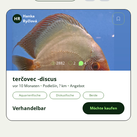
Hanka
HR
Ryčlová
Bild
2882
2
4
terčovec -discus
vor 10 Monaten
•
Podlešín
,
? km
•
Angebot
Aquarienfische
Diskusfische
Beide
Verhandelbar
Möchte kaufen