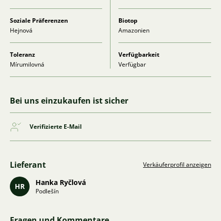
Soziale Präferenzen
Biotop
Hejnová
Amazonien
Toleranz
Verfügbarkeit
Mírumilovná
Verfügbar
Bei uns einzukaufen ist sicher
Verifizierte E-Mail
Lieferant
Verkäuferprofil anzeigen
Hanka Ryčlová
HR
Podlešín
Fragen und Kommentare