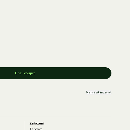
Chci koupit
Nahlásit inzerát
Zařazení
Terčovci