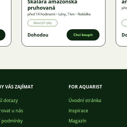
Skalára amazonská
an
pruhovaná
pře
před 14 hodinami
•
Lány
,
? km
•
Nabídka
Akvarijní ryby
Dohodou
D
Chci koupit
Y VÁS ZAJÍMAT
FOR AQUARIST
ší dotazy
Úvodní stránka
rovat u nás
Inspirace
 podmínky
Magazín