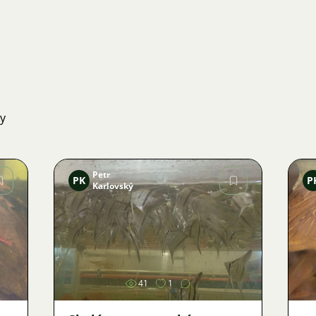
ky
Petr
PK
P
Karlovský
Obrázek
41
1