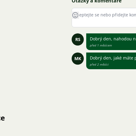
Otázky a komentáře
Dobrý den, nahodou n
RS
před 1 měsícem
Dobrý den, jaké máte 
MK
před 2 měsíci
ce