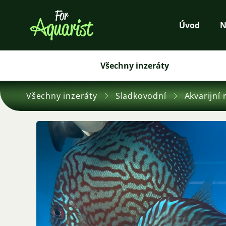
Úvod
N
Všechny inzeráty
Všechny inzeráty
Sladkovodní
Akvarijní 