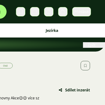
t
Přihlásit
Soukromé zprávy
Košík
Jezírka
Zpět
Obě
Sdílet inzerát
ovny Akce😉😉 více sz