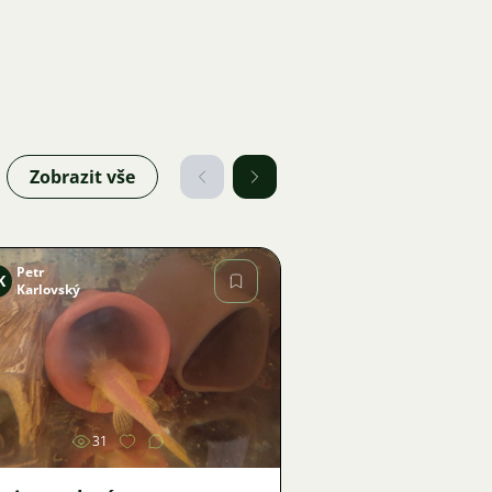
Zobrazit vše
Petr
K
Karlovský
Obrázek
31