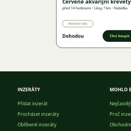
Červené akvarijní krevety
před 14 hodinami
•
Lány
,
? km
•
Nabídka
Akvarijní ryby
Dohodou
Chci koupit
INZERÁTY
MOHLO B
Přidat inzerát
Nejčastěj
Procházet inzeráty
Proč inze
Oblíbené inzeráty
Obchodní