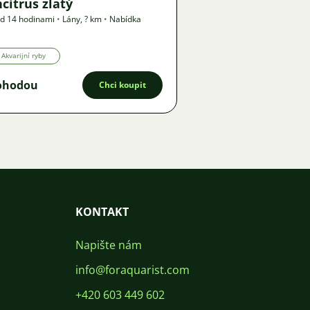
citrus zlatý
d 14 hodinami
•
Lány
,
? km
•
Nabídka
Akvarijní ryby
ohodou
Chci koupit
KONTAKT
Napište nám
info@foraquarist.com
+420 603 449 602