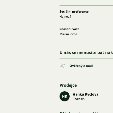
Sociální preference
Hejnová
Snášenlivost
Mírumilovná
U nás se nemusíte bát na
Ověřený e-mail
Prodejce
Hanka Ryčlová
HR
Podlešín