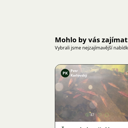
Mohlo by vás zajímat
Vybrali jsme nejzajímavější nabíd
Petr
PK
Karlovský
Obrázek
47