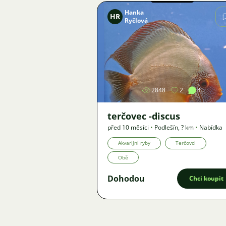
Hanka
HR
Ryčlová
Obrázek
2848
2
4
terčovec -discus
před 10 měsíci
•
Podlešín
,
? km
•
Nabídka
Akvarijní ryby
Terčovci
Obě
Dohodou
Chci koupit