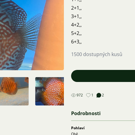
2+1,,
3+1,,
4+2,,
5+2,,
6+3,,
1500 dostupných kusů
972
1
2
Podrobnosti
Pohlaví
Obě