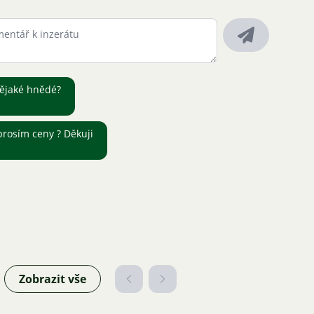
ějaké hnědé?
prosím ceny ? Děkuji
Zobrazit vše