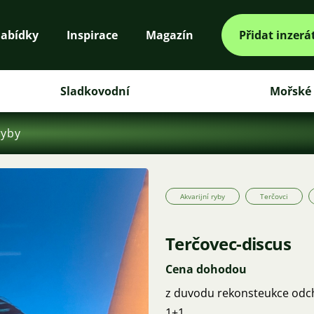
abídky
Inspirace
Magazín
Přidat inzerá
Sladkovodní
Mořské
ryby
Akvarijní ryby
Terčovci
Terčovec-discus
Cena dohodou
z duvodu rekonsteukce odch
1+1,,