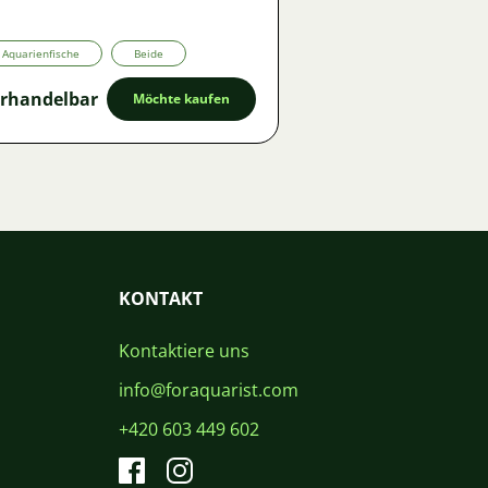
Aquarienfische
Beide
rhandelbar
Möchte kaufen
KONTAKT
Kontaktiere uns
info@foraquarist.com
+420 603 449 602