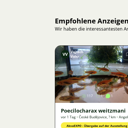
Empfohlene Anzeige
Wir haben die interessantesten 
Vojtěch
VV
Voltr
Bild
117
1
1
Poecilocharax weitzmani
vor 1 Tag
•
České Budějovice
,
? km
•
Ange
AkvaEXPO - Übergabe auf der Ausstellung