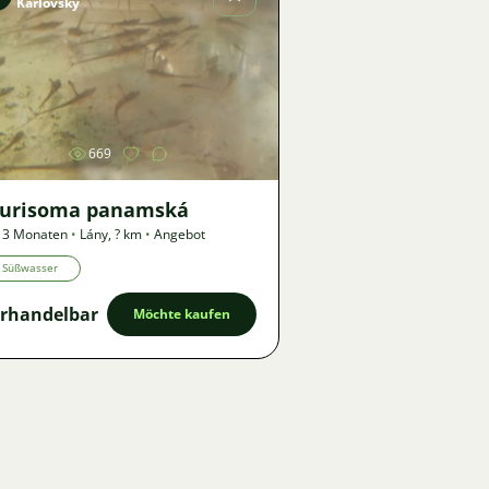
Karlovský
Bild
669
turisoma panamská
 3 Monaten
•
Lány
,
? km
•
Angebot
Süßwasser
rhandelbar
Möchte kaufen