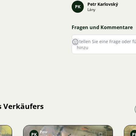
Petr Karlovský
PK
Lány
Fragen und Kommentare
s Verkäufers
Petr
PK
P