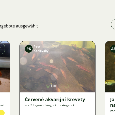
n
Angebote ausgewählt
Petr
PK
A
Karlovský
Bild
110
Červené akvarijní krevety
J
n
bot
vor 2 Tagen
•
Lány
,
? km
•
Angebot
vor