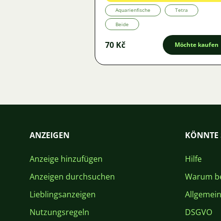
Aquarienfische
Tetra
Beide
70 Kč
Möchte kaufen
ANZEIGEN
KÖNNTE 
Anzeige hinzufügen
Hilfe
Anzeigen durchsuchen
Warum be
Lieblingsanzeigen
Allgemei
Nutzungsregeln
DSGVO