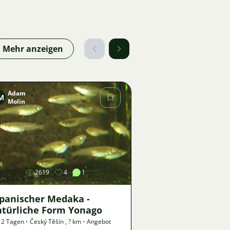
Mehr anzeigen
Adam
M
Molin
Bild
2619
4
1
apanischer Medaka -
atürliche Form Yonago
 2 Tagen
•
Český Těšín
,
? km
•
Angebot