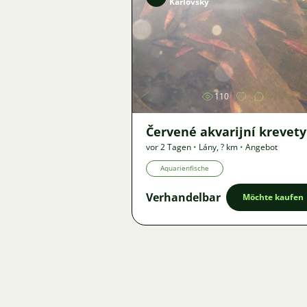
Karlovský
Bild
110
Červené akvarijní krevety
vor 2 Tagen
•
Lány
,
? km
•
Angebot
Aquarienfische
Verhandelbar
Möchte kaufen