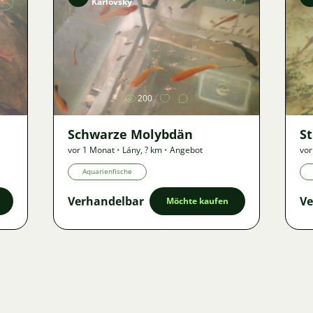
Karlovský
Bild
200
Schwarze Molybdän
S
vor 1 Monat
•
Lány
,
? km
•
Angebot
vor
Aquarienfische
Verhandelbar
Ve
Möchte kaufen