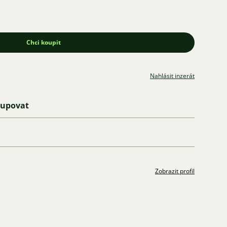
Chci koupit
Nahlásit inzerát
kupovat
Zobrazit profil