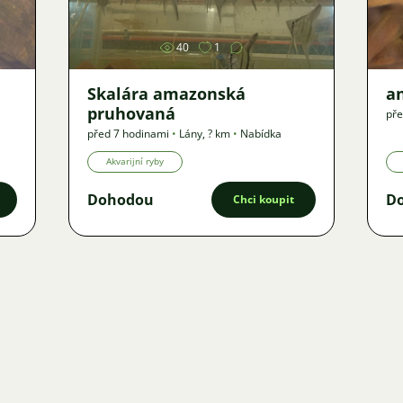
40
1
Skalára amazonská
an
pruhovaná
pře
před 7 hodinami
•
Lány
,
? km
•
Nabídka
Akvarijní ryby
Dohodou
D
Chci koupit