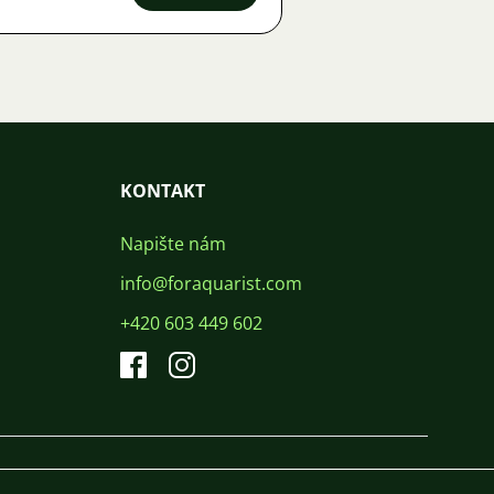
KONTAKT
Napište nám
info@foraquarist.com
+420 603 449 602
CS
SK
EN
PL
DE
© 2026 For Aquarist