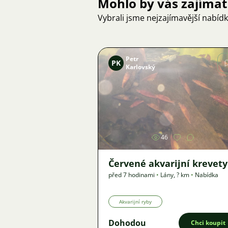
Mohlo by vás zajímat
Vybrali jsme nejzajímavější nabíd
Petr
PK
Karlovský
Obrázek
46
Červené akvarijní krevety
před 7 hodinami
•
Lány
,
? km
•
Nabídka
Akvarijní ryby
Dohodou
Chci koupit