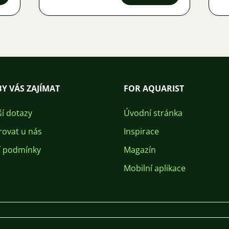
Y VÁS ZAJÍMAT
FOR AQUARIST
ší dotazy
Úvodní stránka
rovat u nás
Inspirace
 podmínky
Magazín
Mobilní aplikace