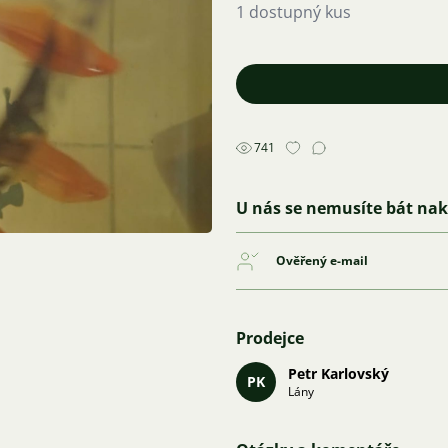
1 dostupný kus
741
U nás se nemusíte bát na
Ověřený e-mail
Prodejce
Petr Karlovský
PK
Lány