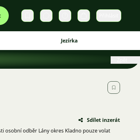
t
Přihlásit
Soukromé zprávy
Košík
Jezírka
Zpět
Sdílet inzerát
sti osobní odběr Lány okres Kladno pouze volat