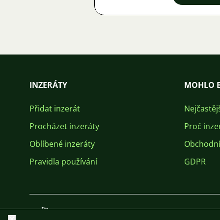
INZERÁTY
MOHLO B
Přidat inzerát
Nejčastěj
Procházet inzeráty
Proč inze
Oblíbené inzeráty
Obchodní
Pravidla používání
GDPR