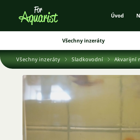
Úvod
N
Všechny inzeráty
Všechny inzeráty
Sladkovodní
Akvarijní 