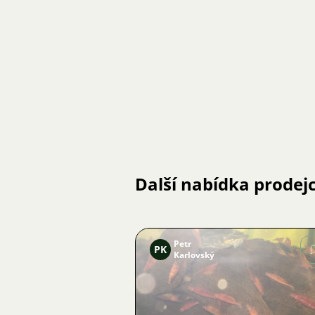
Další nabídka prodej
Petr
PK
Karlovský
Obrázek