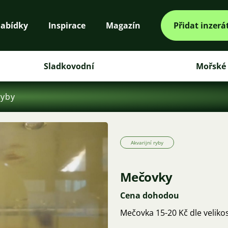
abídky
Inspirace
Magazín
Přidat inzerá
Sladkovodní
Mořské
ryby
Akvarijní ryby
Mečovky
Cena dohodou
Mečovka 15-20 Kč dle veliko