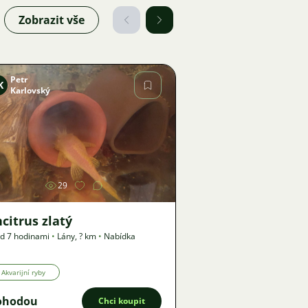
Zobrazit vše
Petr
K
Karlovský
Obrázek
29
citrus zlatý
d 7 hodinami
•
Lány
,
? km
•
Nabídka
Akvarijní ryby
ohodou
Chci koupit