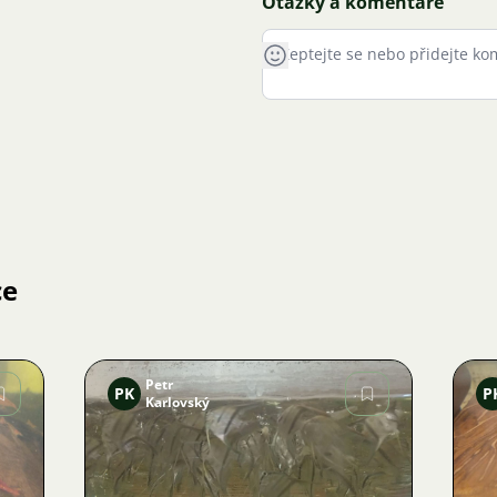
Otázky a komentáře
ce
Petr
PK
P
Karlovský
Obrázek