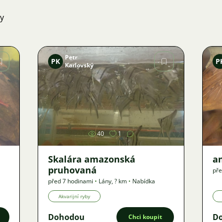
ky
Petr
PK
P
Karlovský
Obrázek
40
1
Skalára amazonská
an
pruhovaná
pře
před 7 hodinami
•
Lány
,
? km
•
Nabídka
Akvarijní ryby
Dohodou
D
Chci koupit