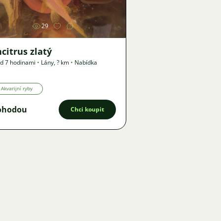
29
citrus zlatý
d 7 hodinami
•
Lány
,
? km
•
Nabídka
Akvarijní ryby
ohodou
Chci koupit