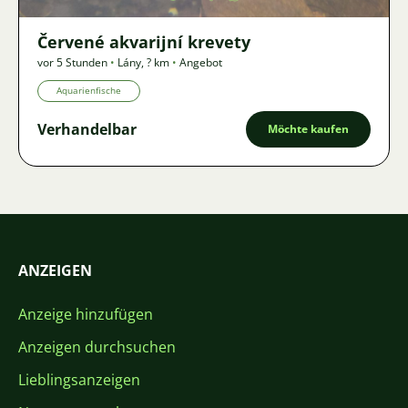
Červené akvarijní krevety
vor 5 Stunden
•
Lány
,
? km
•
Angebot
Aquarienfische
Verhandelbar
Möchte kaufen
ANZEIGEN
Anzeige hinzufügen
Anzeigen durchsuchen
Lieblingsanzeigen