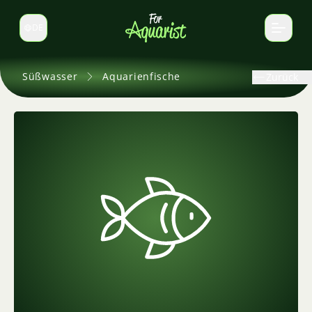
DE
Sprache wechseln
Süßwasser
Aquarienfische
Zurück