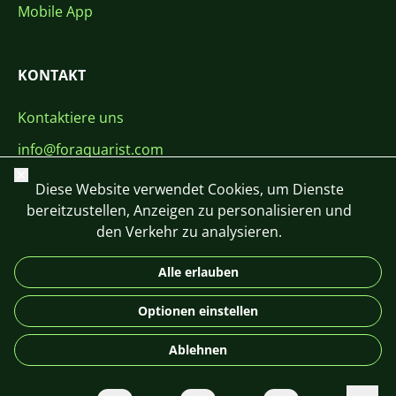
Mobile App
KONTAKT
Kontaktiere uns
info@foraquarist.com
Schließen
+420 603 449 602
Diese Website verwendet Cookies, um Dienste
bereitzustellen, Anzeigen zu personalisieren und
den Verkehr zu analysieren.
Alle erlauben
CS
SK
EN
PL
DE
Optionen einstellen
© 2026 For Aquarist
Ablehnen