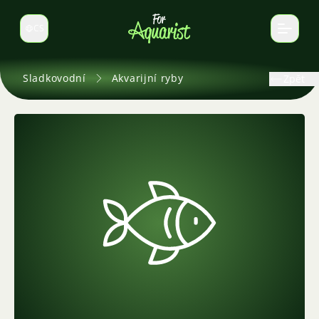
CS
Select language
Sladkovodní
Akvarijní ryby
Zpět