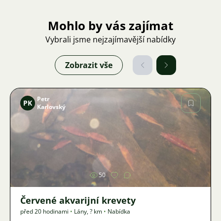
Mohlo by vás zajímat
Vybrali jsme nejzajímavější nabídky
Zobrazit vše
Petr
PK
Karlovský
Obrázek
50
Červené akvarijní krevety
před 20 hodinami
•
Lány
,
? km
•
Nabídka