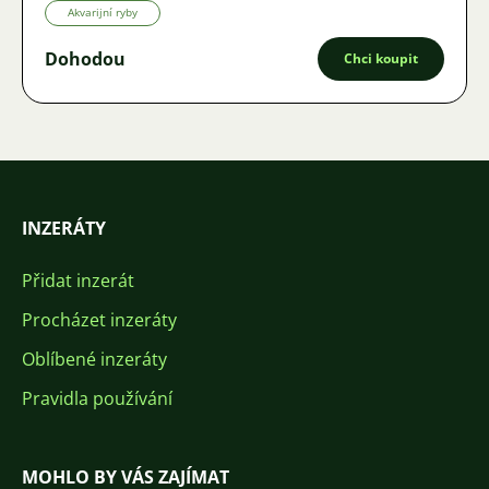
Akvarijní ryby
Dohodou
Chci koupit
INZERÁTY
Přidat inzerát
Procházet inzeráty
Oblíbené inzeráty
Pravidla používání
MOHLO BY VÁS ZAJÍMAT