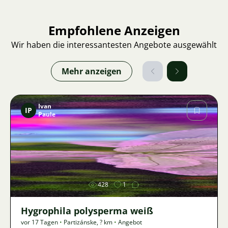
Empfohlene Anzeigen
Wir haben die interessantesten Angebote ausgewählt
Mehr anzeigen
Ivan
IP
Paule
Bild
428
1
Hygrophila polysperma weiß
vor 17 Tagen
•
Partizánske
,
? km
•
Angebot