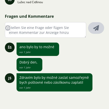
Lužec nad Cidlinou
Fragen und Kommentare
ano bylo by to možné
ŠS
vor 1 Jahr
Dobrý den,
vor 1 Jahr
Zdravím bylo by možné zaslat samozřejmě
JS
bych poštovné nebo zásilkovnu zaplatil
vor 1 Jahr