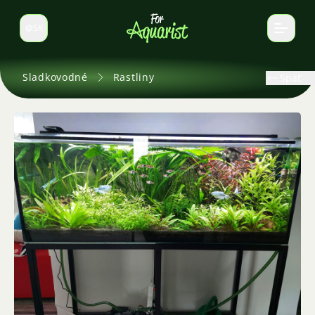
SK
Prepnúť jazyk
Sladkovodné
Rastliny
Späť