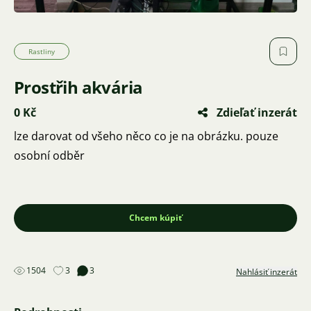
Rastliny
Prostřih akvária
0 Kč
Zdieľať inzerát
lze darovat od všeho něco co je na obrázku. pouze
osobní odběr
Chcem kúpiť
1504
3
3
Nahlásiť inzerát