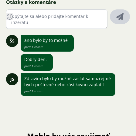
Otázky a komentáre
ano bylo by to možné
ŠS
pred 1 rokom
Dobrý den,
pred 1 rokom
Zdravím bylo by možné zaslat samozřejmě
JS
bych poštovné nebo zásilkovnu zaplatil
pred 1 rokom
Mohlo by vás zaujímať