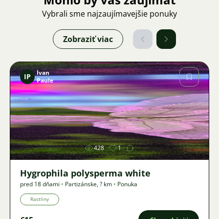
Vybrali sme najzaujímavejšie ponuky
Zobraziť viac
Ivan
IP
Paule
Obrázok
428
1
Hygrophila polysperma white
pred 18 dňami
•
Partizánske
,
? km
•
Ponuka
Rastliny