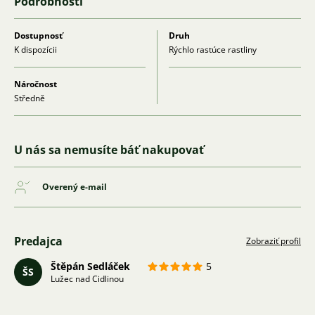
Podrobnosti
Dostupnosť
Druh
K dispozícii
Rýchlo rastúce rastliny
Náročnost
Středně
U nás sa nemusíte báť nakupovať
Overený e-mail
Predajca
Zobraziť profil
Štěpán Sedláček
5
ŠS
Lužec nad Cidlinou