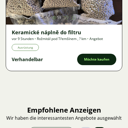
59
Keramické náplně do filtru
vor 9 Stunden
•
Rožmitál pod Třemšínem
,
? km
•
Angebot
Ausrüstung
Verhandelbar
Möchte kaufen
Empfohlene Anzeigen
Wir haben die interessantesten Angebote ausgewählt