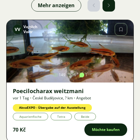
Mehr anzeigen
Vojtěch
VV
Voltr
Bild
149
1
1
Poecilocharax weitzmani
vor 1 Tag
•
České Budějovice
,
? km
•
Angebot
AkvaEXPO - Übergabe auf der Ausstellung
Aquarienfische
Tetra
Beide
70 Kč
Möchte kaufen