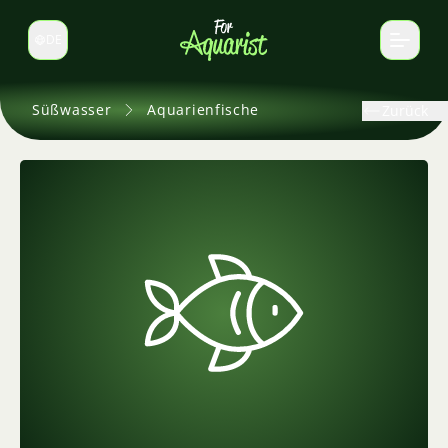
DE
Sprache wechseln
Süßwasser
Aquarienfische
Zurück