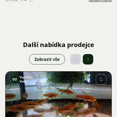
Nahlásit inzerát
Další nabídka prodejce
Zobrazit vše
Vojtěch
VV
Voltr
Obrázek