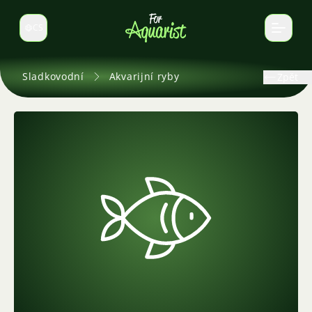
CS
Select language
Sladkovodní
Akvarijní ryby
Zpět