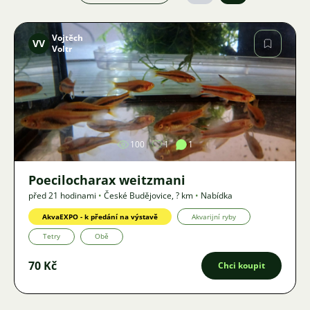
Vojtěch
VV
Voltr
Obrázek
100
1
1
Poecilocharax weitzmani
před 21 hodinami
•
České Budějovice
,
? km
•
Nabídka
AkvaEXPO - k předání na výstavě
Akvarijní ryby
Tetry
Obě
70 Kč
Chci koupit