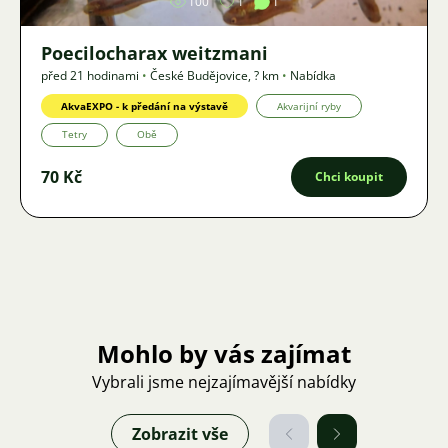
100
1
1
Poecilocharax weitzmani
před 21 hodinami
•
České Budějovice
,
? km
•
Nabídka
AkvaEXPO - k předání na výstavě
Akvarijní ryby
Tetry
Obě
70 Kč
Chci koupit
Mohlo by vás zajímat
Vybrali jsme nejzajímavější nabídky
Zobrazit vše