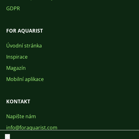
GDPR
FOR AQUARIST
Úvodní stránka
Inspirace
Magazín
Mobilní aplikace
KONTAKT
Napište nám
info@foraquarist.com
Zavřít
+420 603 449 602