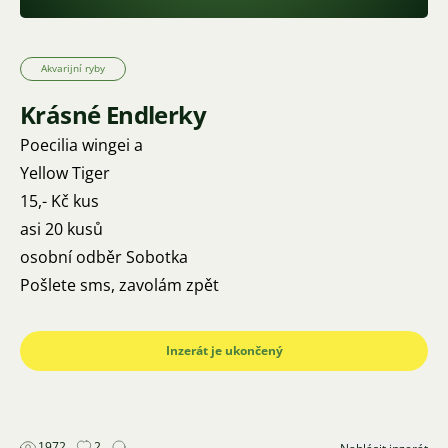
Akvarijní ryby
Krásné Endlerky
Poecilia wingei a
Yellow Tiger
15,- Kč kus
asi 20 kusů
osobní odběr Sobotka
Pošlete sms, zavolám zpět
Inzerát je ukončený
1972
2