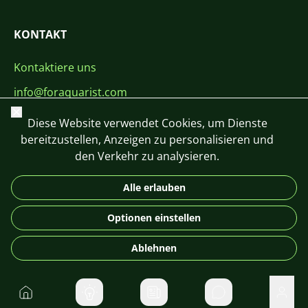
KONTAKT
Kontaktiere uns
info@foraquarist.com
Schließen
+420 603 449 602
Diese Website verwendet Cookies, um Dienste
bereitzustellen, Anzeigen zu personalisieren und
den Verkehr zu analysieren.
Alle erlauben
CS
SK
EN
PL
DE
Optionen einstellen
© 2026 For Aquarist
Ablehnen
Startseite
Direktnachrichte
Benu