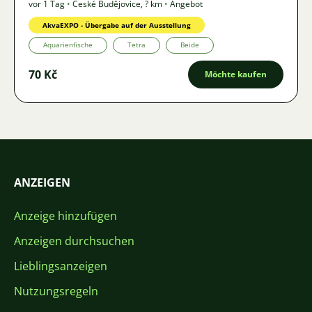
vor 1 Tag
•
České Budějovice
,
? km
•
Angebot
AkvaEXPO - Übergabe auf der Ausstellung
Aquarienfische
Tetra
Beide
70 Kč
Möchte kaufen
ANZEIGEN
Anzeige hinzufügen
Anzeigen durchsuchen
Lieblingsanzeigen
Nutzungsregeln