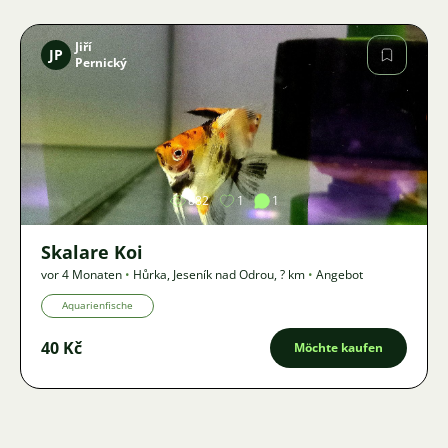
Jiří
JP
Pernický
Bild
882
1
1
Skalare Koi
vor 4 Monaten
•
Hůrka, Jeseník nad Odrou
,
? km
•
Angebot
Aquarienfische
40 Kč
Möchte kaufen