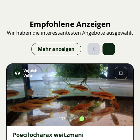
Empfohlene Anzeigen
Wir haben die interessantesten Angebote ausgewählt
Mehr anzeigen
Vojtěch
VV
Voltr
Bild
137
1
1
Poecilocharax weitzmani