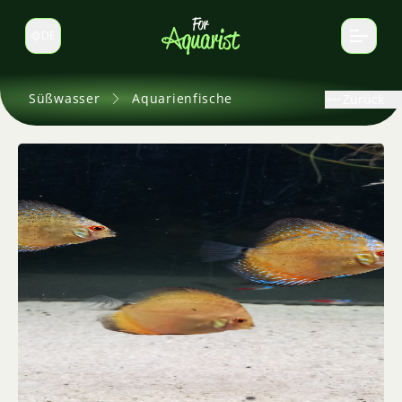
DE
Sprache wechseln
Süßwasser
Aquarienfische
Zurück