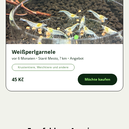
Bild
2191
3
1
Weißperlgarnele
vor 6 Monaten
•
Staré Mesto
,
? km
•
Angebot
Krustentiere, Weichtiere und andere
45 Kč
Möchte kaufen