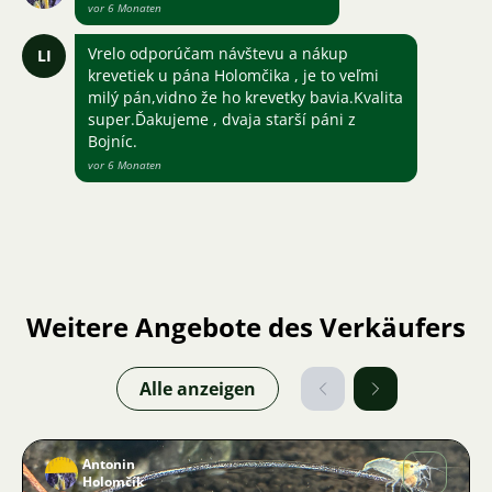
vor 6 Monaten
Vrelo odporúčam návštevu a nákup
LI
krevetiek u pána Holomčika , je to veľmi
milý pán,vidno že ho krevetky bavia.Kvalita
super.Ďakujeme , dvaja starší páni z
Bojníc.
vor 6 Monaten
Weitere Angebote des Verkäufers
Alle anzeigen
Antonin
Holomčík