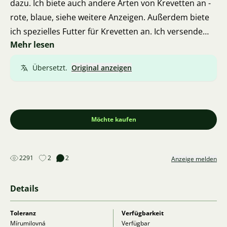
dazu. Ich biete auch andere Arten von Krevetten an -
rote, blaue, siehe weitere Anzeigen. Außerdem biete
ich spezielles Futter für Krevetten an. Ich versende
Mehr lesen
normalerweise auch über die Versanddienstleister in
einer Box, auch im Winter - in einer beheizten
Übersetzt.
Original anzeigen
Thermobox. Telefon 732439548. Staré Město bei
Uherské Hradiště.
Möchte kaufen
2291
2
2
Anzeige melden
Details
Toleranz
Verfügbarkeit
Mírumilovná
Verfügbar