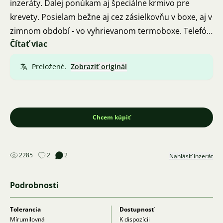
inzeráty. Ďalej ponúkam aj špeciálne krmivo pre
krevety. Posielam bežne aj cez zásielkovňu v boxe, aj v
zimnom období - vo vyhrievanom termoboxe. Telefón
Čítať viac
732439548. Staré Mesto pri Uh. Hradišti.
Preložené.
Zobraziť originál
Chcem kúpiť
2285
2
2
Nahlásiť inzerát
Podrobnosti
Tolerancia
Dostupnosť
Mírumilovná
K dispozícii