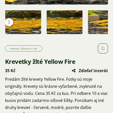
Krevety, kôrovce a iné
Krevetky žlté Yellow Fire
35 Kč
Zdieľať inzerát
Predám žlté krevety Yellow Fire. Fotky sú moje
originály. Krevety sú krásne vyfarbené, zvyknuté na
obyčajnú vodu. Cena 35 Kč za kus. Pri odbere 10 a viac
kusov pridám zadarmo olšové šišky. Ponúkam aj iné
druhy kreviet - červené, modré, pozrite ďalšie