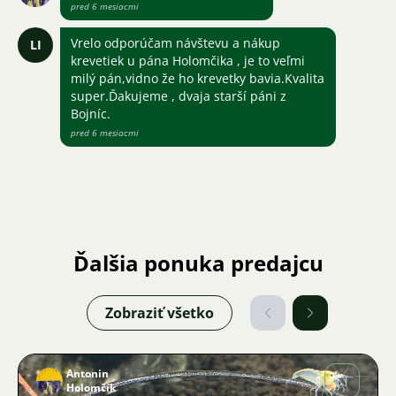
pred 6 mesiacmi
Vrelo odporúčam návštevu a nákup
LI
krevetiek u pána Holomčika , je to veľmi
milý pán,vidno že ho krevetky bavia.Kvalita
super.Ďakujeme , dvaja starší páni z
Bojníc.
pred 6 mesiacmi
Ďalšia ponuka predajcu
Zobraziť všetko
Antonin
Holomčík