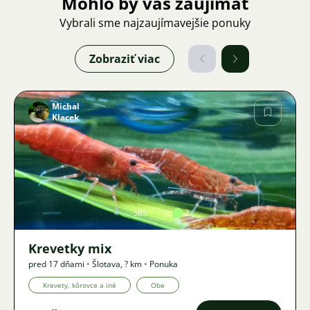
Mohlo by vás zaujímať
Vybrali sme najzaujímavejšie ponuky
Zobraziť viac
Michal
Klacek
Obrázok
585
2
Krevetky mix
pred 17 dňami
•
Šlotava
,
? km
•
Ponuka
Krevety, kôrovce a iné
Obe