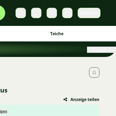
Beitreten
Direktnachrichten
Warenkorb
Teiche
Zurück
cus
Anzeige teilen
igen