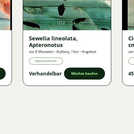
Bild
1212
1
Sewelia lineolata,
Ci
Apteronotus
c
vor 8 Monaten
•
Kožlany
,
? km
•
Angebot
vor
Aquarienfische
Verhandelbar
45
Möchte kaufen