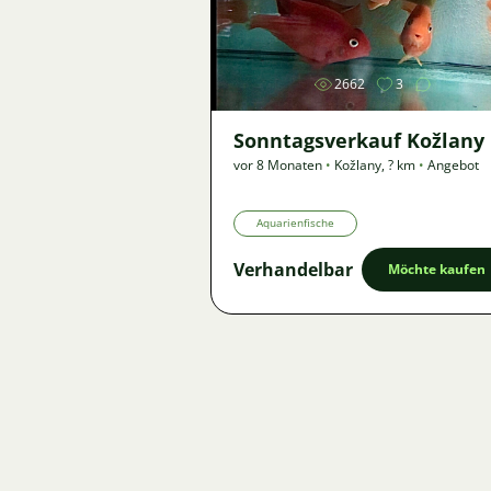
Bild
2662
3
Sonntagsverkauf Kožlany
vor 8 Monaten
•
Kožlany
,
? km
•
Angebot
Aquarienfische
Verhandelbar
Möchte kaufen