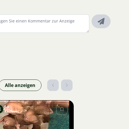
Alle anzeigen
Jiri
K
Karlovec