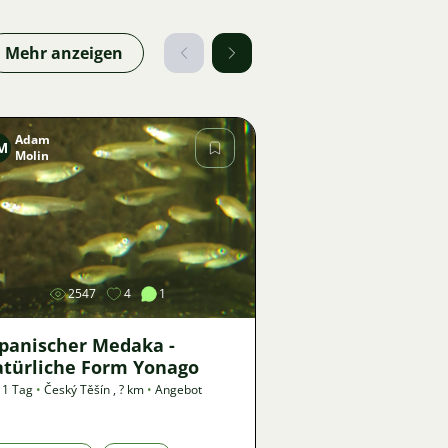
Mehr anzeigen
Adam
M
Molin
Bild
2547
4
1
apanischer Medaka -
atürliche Form Yonago
 1 Tag
•
Český Těšín
,
? km
•
Angebot