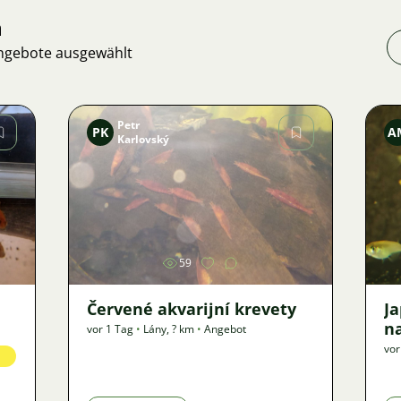
n
Angebote ausgewählt
Petr
PK
A
Karlovský
Bild
59
Červené akvarijní krevety
J
n
vor 1 Tag
•
Lány
,
? km
•
Angebot
vor