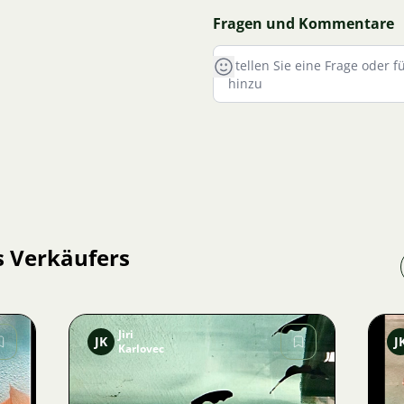
Fragen und Kommentare
s Verkäufers
Jiri
JK
J
Karlovec