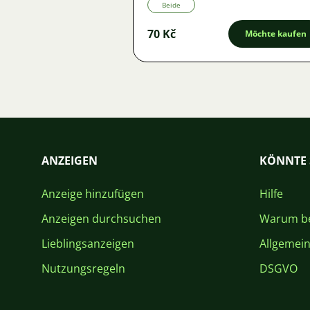
Beide
70 Kč
Möchte kaufen
ANZEIGEN
KÖNNTE 
Anzeige hinzufügen
Hilfe
Anzeigen durchsuchen
Warum be
Lieblingsanzeigen
Allgemei
Nutzungsregeln
DSGVO