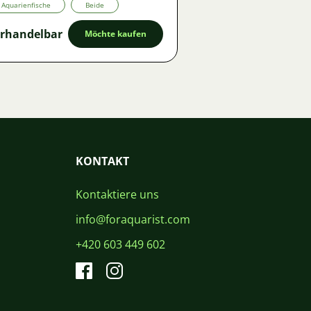
Aquarienfische
Beide
rhandelbar
Möchte kaufen
KONTAKT
Kontaktiere uns
info@foraquarist.com
+420 603 449 602