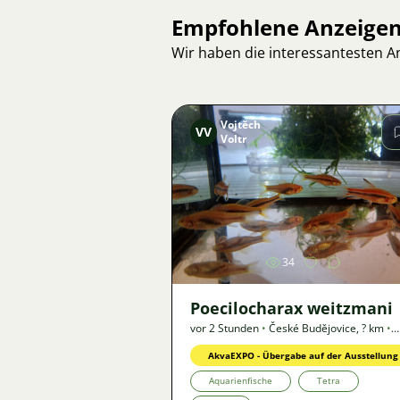
Empfohlene Anzeige
Wir haben die interessantesten 
Vojtěch
VV
Voltr
Bild
34
Poecilocharax weitzmani
vor 2 Stunden
•
České Budějovice
,
? km
•
Angebot
AkvaEXPO - Übergabe auf der Ausstellung
Aquarienfische
Tetra