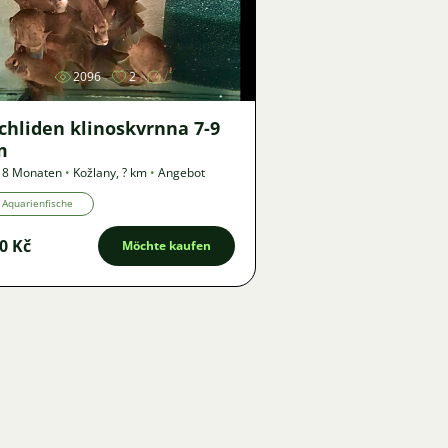
Bild
2096
2
chliden klinoskvrnna 7-9
m
 8 Monaten
•
Kožlany
,
? km
•
Angebot
Aquarienfische
0 Kč
Möchte kaufen