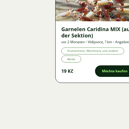
1005
Garnelen Caridina MIX (a
der Sektion)
vor 2 Monaten
•
Vitějovice
,
? km
•
Angebot
Krustentiere, Weichtiere und andere
Beide
19 Kč
Möchte kaufen