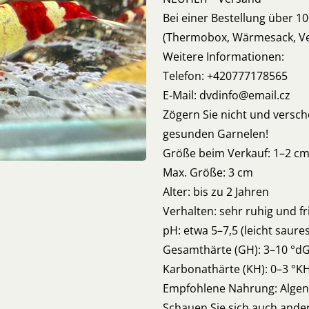
Bei einer Bestellung über 1
(Thermobox, Wärmesack, V
Weitere Informationen:
Telefon: +420777178565
E-Mail: dvdinfo@email.cz
Zögern Sie nicht und versc
gesunden Garnelen!
Größe beim Verkauf: 1–2 c
Max. Größe: 3 cm
Alter: bis zu 2 Jahren
Verhalten: sehr ruhig und fr
pH: etwa 5–7,5 (leicht saure
Gesamthärte (GH): 3–10 °d
Karbonathärte (KH): 0–3 °K
Empfohlene Nahrung: Algen,
Schauen Sie sich auch ande