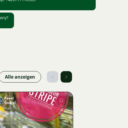
ňany?
Alle anzeigen
Pavel
Šmajcl
Bild