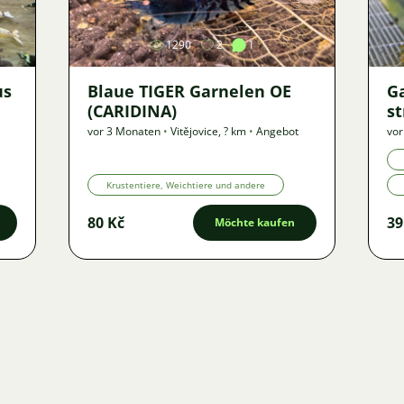
1290
2
1
us
Blaue TIGER Garnelen OE
G
(CARIDINA)
st
vor 3 Monaten
•
Vitějovice
,
? km
•
Angebot
vor
Krustentiere, Weichtiere und andere
80 Kč
39
Möchte kaufen