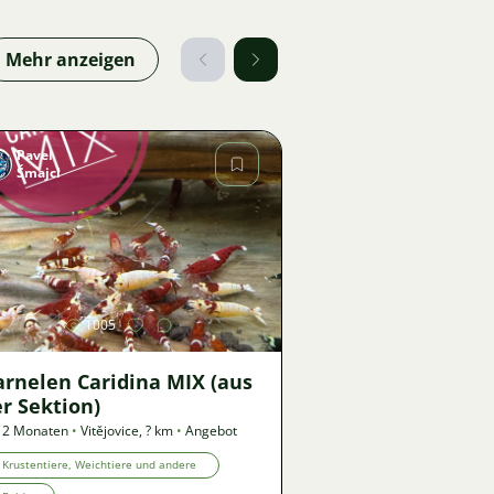
Mehr anzeigen
Pavel
Šmajcl
Bild
1005
arnelen Caridina MIX (aus
r Sektion)
 2 Monaten
•
Vitějovice
,
? km
•
Angebot
Krustentiere, Weichtiere und andere