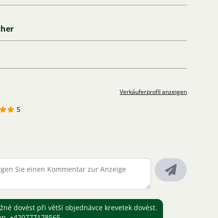
cher
Verkäuferprofil anzeigen
5
žné dovést při větší objednávce krevetek dovést.
pp, +420777178565