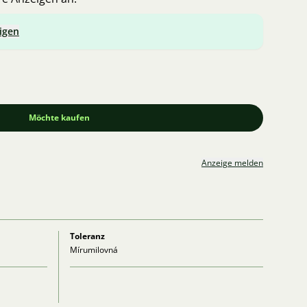
igen
Möchte kaufen
Anzeige melden
Toleranz
Mírumilovná