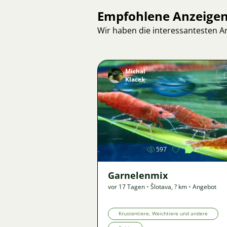
Empfohlene Anzeige
Wir haben die interessantesten 
Michal
Klacek
Bild
597
2
Garnelenmix
vor 17 Tagen
•
Šlotava
,
? km
•
Angebot
Krustentiere, Weichtiere und andere