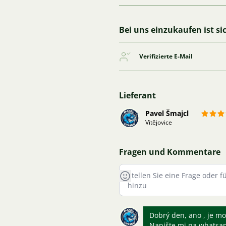
Bei uns einzukaufen ist si
Verifizierte E-Mail
Lieferant
Pavel Šmajcl
Vitějovice
Fragen und Kommentare
Dobrý den, ano , je mo
Napište mi na whatsa