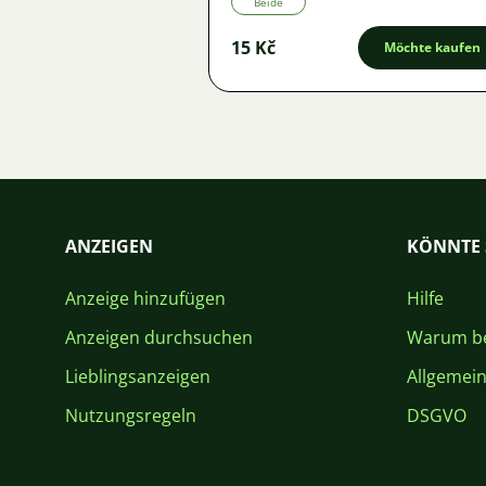
Beide
15 Kč
Möchte kaufen
ANZEIGEN
KÖNNTE 
Anzeige hinzufügen
Hilfe
Anzeigen durchsuchen
Warum be
Lieblingsanzeigen
Allgemei
Nutzungsregeln
DSGVO