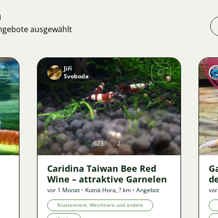
n
Angebote ausgewählt
Jiří
Svoboda
Bild
623
2
Caridina Taiwan Bee Red
G
Wine – attraktive Garnelen
de
vor 1 Monat
•
Kutná Hora
,
? km
•
Angebot
vor
Krustentiere, Weichtiere und andere