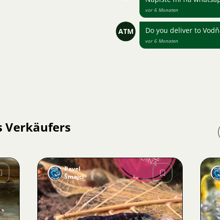
vor 6 Monaten
Do you deliver to Vod
ATM
vor 6 Monaten
s Verkäufers
Pavel
Šmajcl
Bild