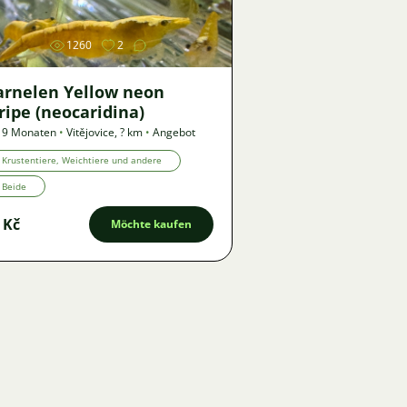
1260
2
arnelen Yellow neon
ripe (neocaridina)
 9 Monaten
•
Vitějovice
,
? km
•
Angebot
Krustentiere, Weichtiere und andere
Beide
 Kč
Möchte kaufen