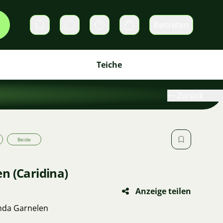
Beitreten
Direktnachrichten
Warenkorb
Teiche
Zurück
Beide
n (Caridina)
Anzeige teilen
nda Garnelen