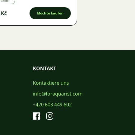
Beide
 Kč
Möchte kaufen
KONTAKT
Kontaktiere uns
info@foraquarist.com
+420 603 449 602