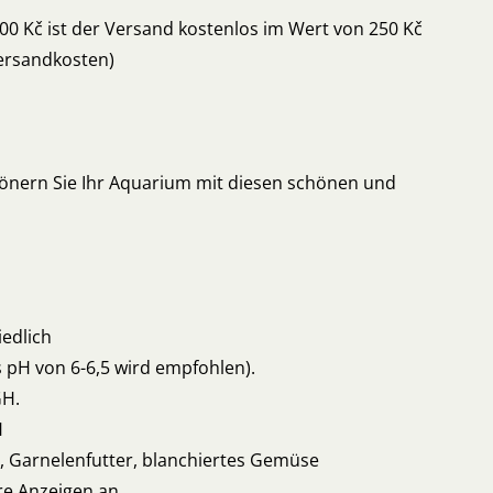
000 Kč ist der Versand kostenlos im Wert von 250 Kč
ersandkosten)
hönern Sie Ihr Aquarium mit diesen schönen und
m
iedlich
s pH von 6-6,5 wird empfohlen).
GH.
H
 Garnelenfutter, blanchiertes Gemüse
re Anzeigen an.