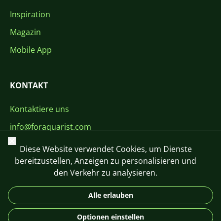
Inspiration
Magazin
Mobile App
KONTAKT
Kontaktiere uns
info@foraquarist.com
Schließen
+420 603 449 602
Diese Website verwendet Cookies, um Dienste
bereitzustellen, Anzeigen zu personalisieren und
den Verkehr zu analysieren.
Alle erlauben
CS
SK
EN
PL
DE
Optionen einstellen