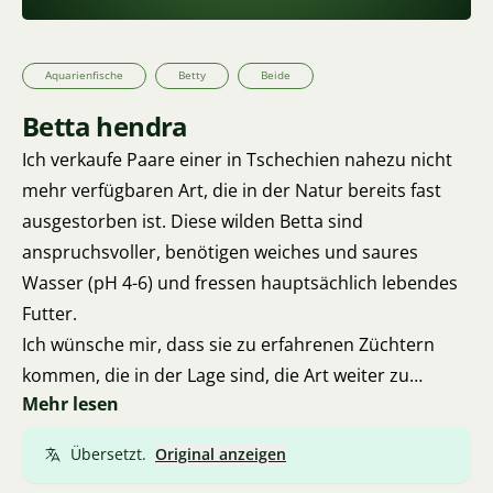
Aquarienfische
Betty
Beide
Betta hendra
Ich verkaufe Paare einer in Tschechien nahezu nicht
mehr verfügbaren Art, die in der Natur bereits fast
ausgestorben ist. Diese wilden Betta sind
anspruchsvoller, benötigen weiches und saures
Wasser (pH 4-6) und fressen hauptsächlich lebendes
Futter.
Ich wünsche mir, dass sie zu erfahrenen Züchtern
kommen, die in der Lage sind, die Art weiter zu
Mehr lesen
züchten und in Europa zu verbreiten.
Alter ca. 6-8 Monate. Idealerweise persönliche
Übersetzt.
Original anzeigen
Abholung in Brünn. Mit geringer Wahrscheinlichkeit