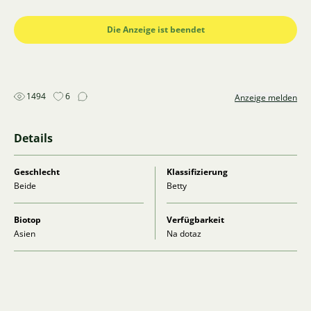
kann ich sie nach Ústí nad Labem bringen.
Transport nur über Přivez Zvíře. Zásilkovna auf keinen
Die Anzeige ist beendet
Fall.
Bitte kontaktieren Sie mich über Whatsapp (777 088
128) oder per E-Mail (stelachu@seznam.cz).
1494
6
Anzeige melden
Details
Geschlecht
Klassifizierung
Beide
Betty
Biotop
Verfügbarkeit
Asien
Na dotaz