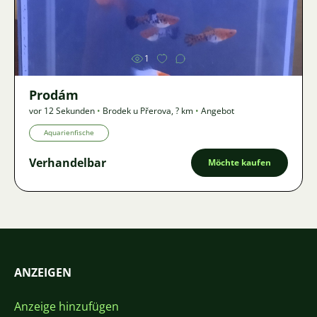
Bild
1
Prodám
vor 12 Sekunden
•
Brodek u Přerova
,
? km
•
Angebot
Aquarienfische
Verhandelbar
Möchte kaufen
ANZEIGEN
Anzeige hinzufügen