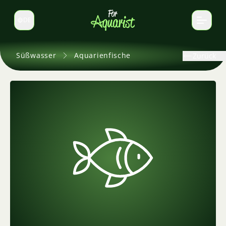
DE
Sprache wechseln
Süßwasser
Aquarienfische
Zurück