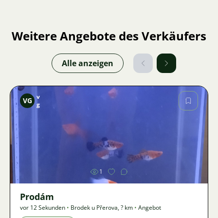
Weitere Angebote des Verkäufers
Alle anzeigen
v
VG
g
Bild
1
Prodám
vor 12 Sekunden
•
Brodek u Přerova
,
? km
•
Angebot