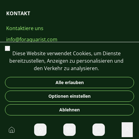
KONTAKT
Kontaktiere uns
info@foraquarist.com
Schließen
+420 603 449 602
Diese Website verwendet Cookies, um Dienste
bereitzustellen, Anzeigen zu personalisieren und
den Verkehr zu analysieren.
Alle erlauben
CS
SK
EN
PL
DE
Optionen einstellen
© 2026 For Aquarist
Ablehnen
Startseite
Direktnachrichte
Benu