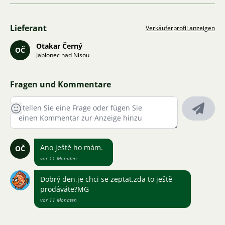
Lieferant
Verkäuferprofil anzeigen
Otakar Černý
OČ
Jablonec nad Nisou
Fragen und Kommentare
Ano ještě ho mám.
OČ
vor 11 Monaten
Dobrý den,je chci se zeptat,zda to ještě
prodáváte?MG
vor 11 Monaten