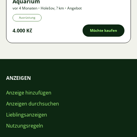
Aquarium
vor 4 Monaten
•
Holešov
,
? km
•
Angebot
Ausrüstung
4.000 Kč
Möchte kaufen
ANZEIGEN
Anzeige hinzufügen
Anzeigen durchsuchen
Lieblingsanzeigen
Nutzungsregeln