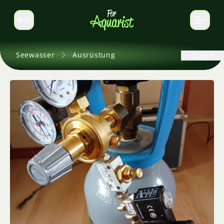
DE
Sprache wechseln
Seewasser
Ausrüstung
Zurück