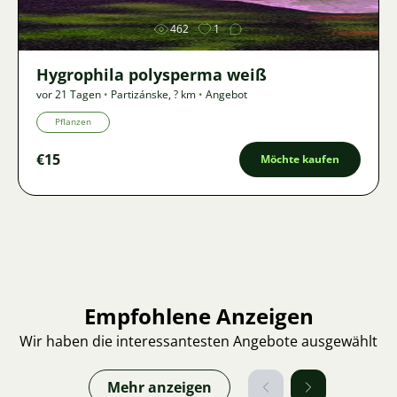
462
1
Hygrophila polysperma weiß
vor 21 Tagen
•
Partizánske
,
? km
•
Angebot
Pflanzen
€15
Möchte kaufen
Empfohlene Anzeigen
Wir haben die interessantesten Angebote ausgewählt
Mehr anzeigen