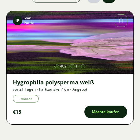
Ivan
IP
Paule
Bild
462
1
Hygrophila polysperma weiß
vor 21 Tagen
•
Partizánske
,
? km
•
Angebot
Pflanzen
€15
Möchte kaufen