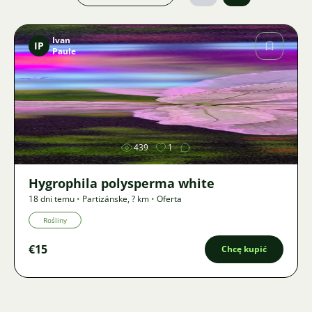
Ivan
IP
Paule
Zdjęcie
439
1
Hygrophila polysperma white
18 dni temu
•
Partizánske
,
? km
•
Oferta
Rośliny
€15
Chcę kupić