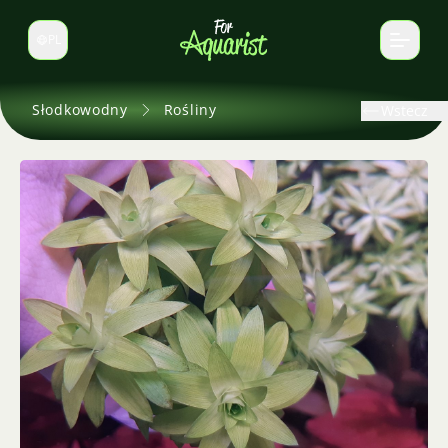
PL
Zmień język
Słodkowodny
Rośliny
Wstecz