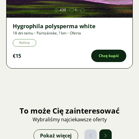
439
1
Hygrophila polysperma white
18 dni temu
•
Partizánske
,
? km
•
Oferta
Rośliny
€15
Chcę kupić
To może Cię zainteresować
Wybraliśmy najciekawsze oferty
Pokaż więcej