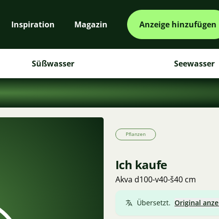
Inspiration
Magazin
Anzeige hinzufügen
Süßwasser
Seewasser
Pflanzen
Ich kaufe
Akva d100-v40-š40 cm
Übersetzt.
Original anze