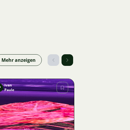
Mehr anzeigen
Ivan
P
Paule
Bild
402