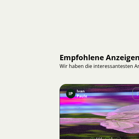
Empfohlene Anzeige
Wir haben die interessantesten 
Ivan
IP
Paule
Bild
444
1