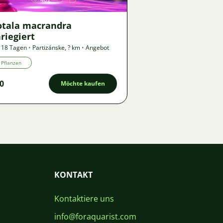
otala macrandra
riegiert
 18 Tagen
•
Partizánske
,
? km
•
Angebot
Pflanzen
0
Möchte kaufen
KONTAKT
Kontaktiere uns
info@foraquarist.com