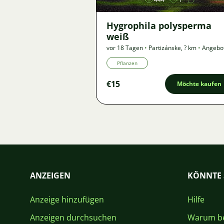
Hygrophila polysperma
weiß
vor 18 Tagen
•
Partizánske
,
? km
•
Angebo
Pflanzen
€15
Möchte kaufen
ANZEIGEN
KÖNNTE 
Anzeige hinzufügen
Hilfe
Anzeigen durchsuchen
Warum be