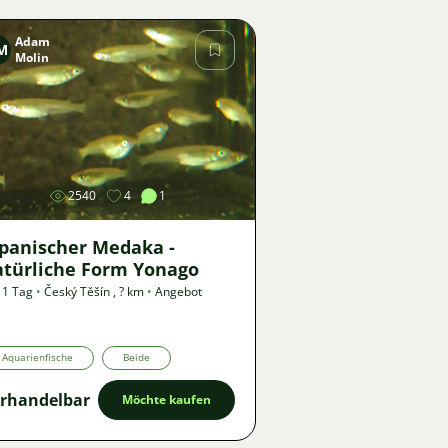
Adam
M
Molin
Bild
2540
4
1
apanischer Medaka -
atürliche Form Yonago
 1 Tag
•
Český Těšín
,
? km
•
Angebot
Aquarienfische
Beide
rhandelbar
Möchte kaufen