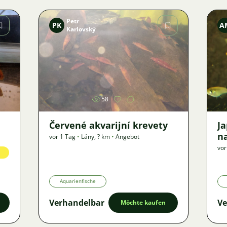
Petr
PK
A
Karlovský
Bild
58
Červené akvarijní krevety
J
n
vor 1 Tag
•
Lány
,
? km
•
Angebot
vor
Aquarienfische
Verhandelbar
Ve
Möchte kaufen