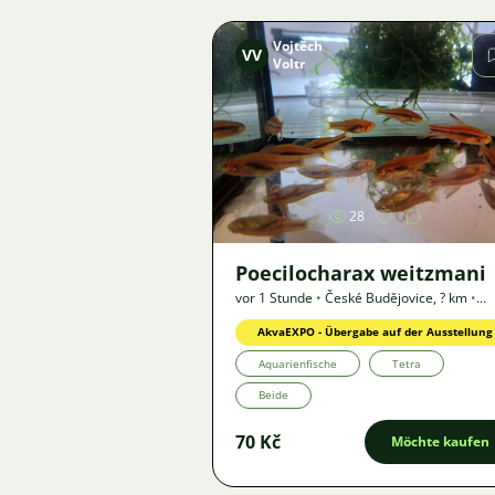
Vojtěch
VV
Voltr
Bild
28
Poecilocharax weitzmani
vor 1 Stunde
•
České Budějovice
,
? km
•
Angebot
AkvaEXPO - Übergabe auf der Ausstellung
Aquarienfische
Tetra
Beide
70 Kč
Möchte kaufen