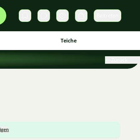
Beitreten
Direktnachrichten
Warenkorb
Teiche
Zurück
igen