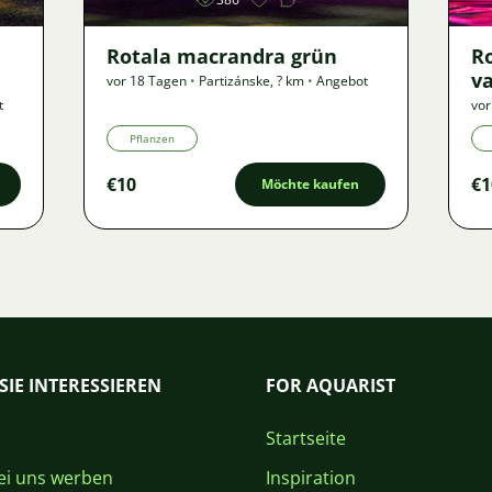
Rotala macrandra grün
R
va
vor 18 Tagen
•
Partizánske
,
? km
•
Angebot
t
vor
Pflanzen
€10
€1
Möchte kaufen
SIE INTERESSIEREN
FOR AQUARIST
Startseite
i uns werben
Inspiration