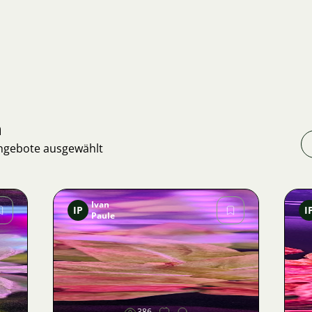
n
Angebote ausgewählt
Ivan
IP
I
Paule
Bild
386