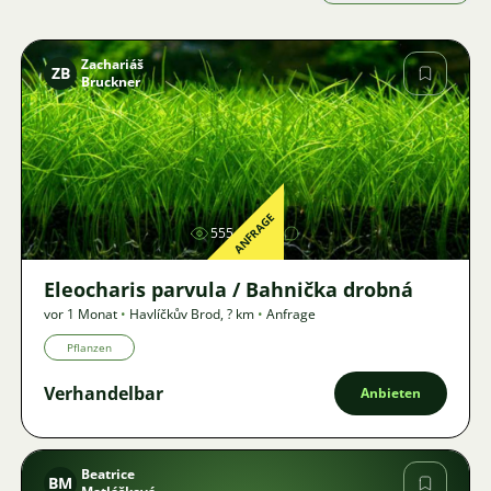
Zachariáš
ZB
Bruckner
Bild
ANFRAGE
555
2
Eleocharis parvula / Bahnička drobná
vor 1 Monat
•
Havlíčkův Brod
,
? km
•
Anfrage
Pflanzen
Verhandelbar
Anbieten
Beatrice
BM