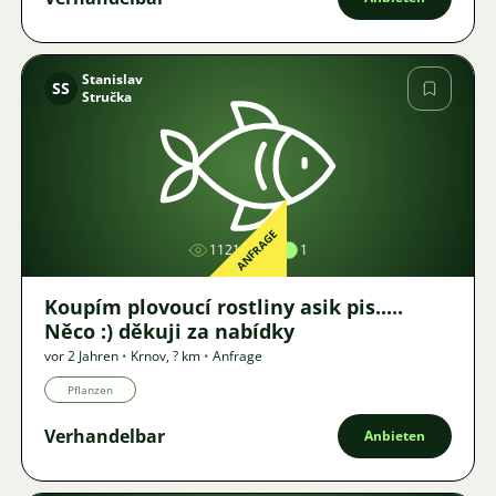
Stanislav
SS
Stručka
Bild
ANFRAGE
1121
1
Koupím plovoucí rostliny asik pis.....
Něco :) děkuji za nabídky
vor 2 Jahren
•
Krnov
,
? km
•
Anfrage
Pflanzen
Verhandelbar
Anbieten