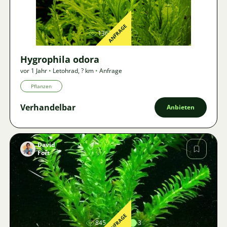
Bild
ANFRAGE
1367
Hygrophila odora
vor 1 Jahr
•
Letohrad
,
? km
•
Anfrage
Pflanzen
Verhandelbar
Anbieten
David
Fořt
Bild
ANFRAGE
845
2
3