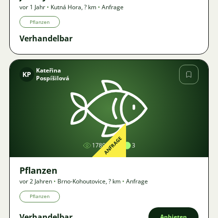
vor 1 Jahr
•
Kutná Hora
,
? km
•
Anfrage
Pflanzen
Verhandelbar
Kateřina
KP
Pospíšilová
Bild
ANFRAGE
1789
3
Pflanzen
vor 2 Jahren
•
Brno-Kohoutovice
,
? km
•
Anfrage
Pflanzen
Verhandelbar
Anbieten