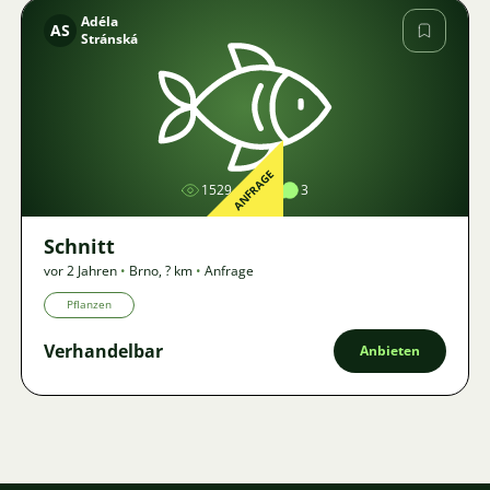
Adéla
AS
Stránská
Bild
ANFRAGE
1529
1
3
Schnitt
vor 2 Jahren
•
Brno
,
? km
•
Anfrage
Pflanzen
Verhandelbar
Anbieten