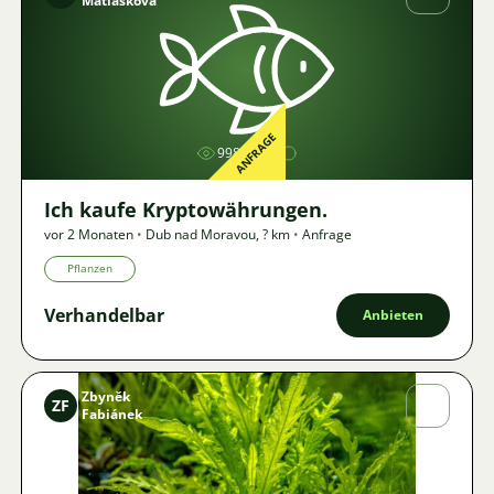
Matlášková
Bild
ANFRAGE
998
Ich kaufe Kryptowährungen.
vor 2 Monaten
•
Dub nad Moravou
,
? km
•
Anfrage
Pflanzen
Verhandelbar
Anbieten
Zbyněk
ZF
Fabiánek