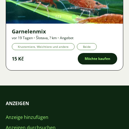
623
2
Garnelenmix
vor 19 Tagen
•
Šlotava
,
? km
•
Angebot
Krustentiere, Weichtiere und andere
Beide
15 Kč
Möchte kaufen
ANZEIGEN
Anzeige hinzufügen
Anzeigen durchsuchen