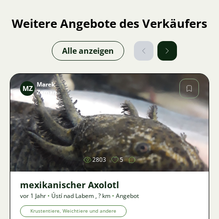
Weitere Angebote des Verkäufers
Alle anzeigen
Marek
MZ
Zeman
Bild
2803
5
mexikanischer Axolotl
vor 1 Jahr
•
Ústí nad Labem
,
? km
•
Angebot
Krustentiere, Weichtiere und andere