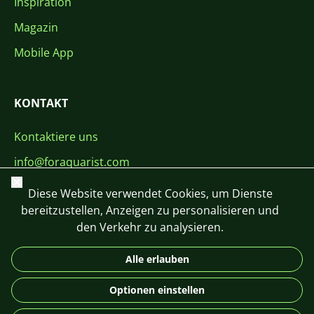
Inspiration
Magazin
Mobile App
KONTAKT
Kontaktiere uns
info@foraquarist.com
Schließen
+420 603 449 602
Diese Website verwendet Cookies, um Dienste
bereitzustellen, Anzeigen zu personalisieren und
den Verkehr zu analysieren.
Alle erlauben
CS
SK
EN
PL
DE
Optionen einstellen
© 2026 For Aquarist