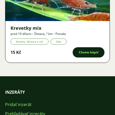
629
2
Krevetky mix
pred 19 dňami
•
Šlotava
,
? km
•
Ponuka
Krevety, kôrovce a iné
Obe
15 Kč
Chcem kúpiť
INZERÁTY
Pridať inzerát
Prehľadávať inzeráty