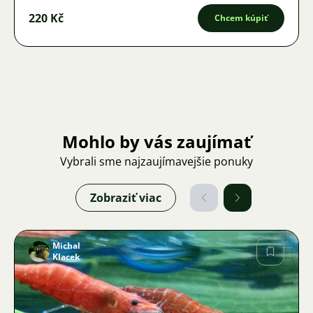
220 Kč
Chcem kúpiť
Mohlo by vás zaujímať
Vybrali sme najzaujímavejšie ponuky
Zobraziť viac
Michal
Klacek
Obrázok