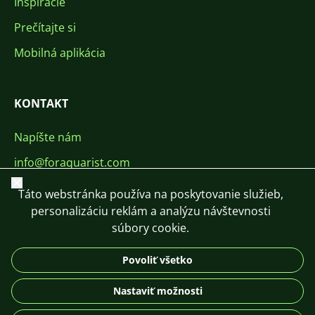
Inšpirácie
Prečítajte si
Mobilná aplikácia
KONTAKT
Napíšte nám
info@foraquarist.com
Zavrieť
+420 603 449 602
Táto webstránka používa na poskytovanie služieb,
personalizáciu reklám a analýzu návštevnosti
súbory cookie.
Povoliť všetko
CS
SK
EN
PL
DE
Nastaviť možnosti
© 2026 For Aquarist