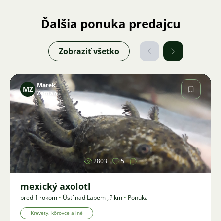
Ďalšia ponuka predajcu
Zobraziť všetko
Marek
MZ
Zeman
Obrázok
2803
5
mexický axolotl
pred 1 rokom
•
Ústí nad Labem
,
? km
•
Ponuka
Krevety, kôrovce a iné