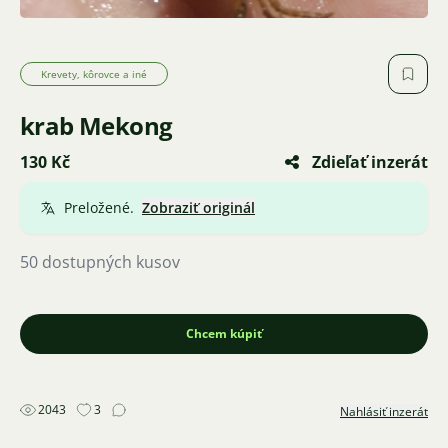
Krevety, kôrovce a iné
krab Mekong
130 Kč
Zdieľať inzerát
Preložené.
Zobraziť originál
50 dostupných kusov
Chcem kúpiť
2043
3
Nahlásiť inzerát