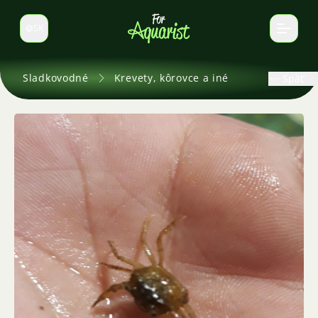
SK
Prepnúť jazyk
Sladkovodné
Krevety, kôrovce a iné
Späť