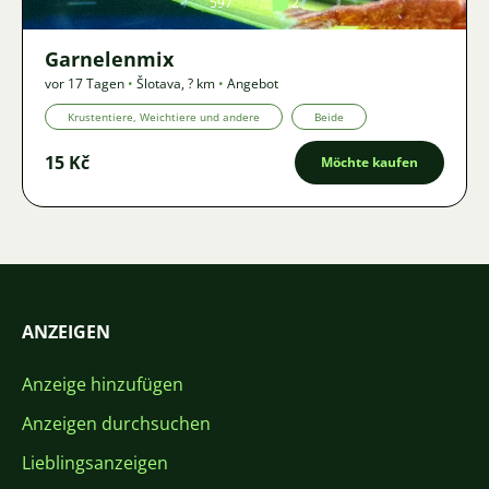
597
2
Garnelenmix
vor 17 Tagen
•
Šlotava
,
? km
•
Angebot
Krustentiere, Weichtiere und andere
Beide
15 Kč
Möchte kaufen
ANZEIGEN
Anzeige hinzufügen
Anzeigen durchsuchen
Lieblingsanzeigen