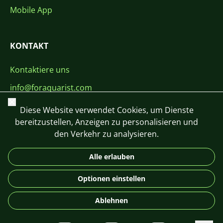
Mobile App
KONTAKT
Kontaktiere uns
info@foraquarist.com
Schließen
+420 603 449 602
Diese Website verwendet Cookies, um Dienste
bereitzustellen, Anzeigen zu personalisieren und
den Verkehr zu analysieren.
Alle erlauben
CS
SK
EN
PL
DE
Optionen einstellen
© 2026 For Aquarist
Ablehnen