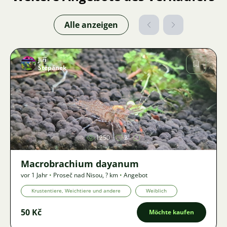
Alle anzeigen
Jiří
Štěpánek
Bild
1250
2
Macrobrachium dayanum
vor 1 Jahr
•
Proseč nad Nisou
,
? km
•
Angebot
Krustentiere, Weichtiere und andere
Weiblich
50 Kč
Möchte kaufen