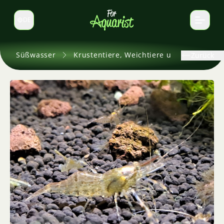
DE
Sprache wechseln
Süßwasser
Krustentiere, Weichtiere und andere
Zurück