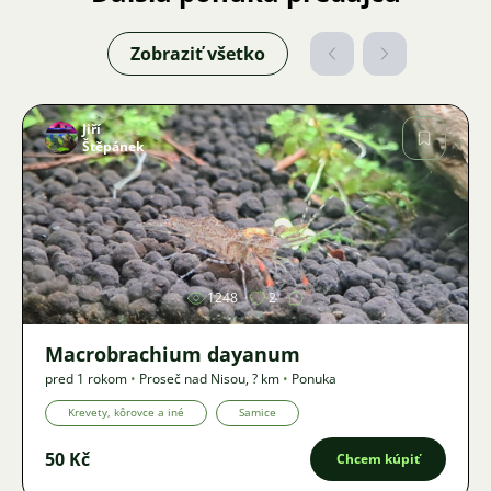
Zobraziť všetko
Jiří
Štěpánek
Obrázok
1248
2
Macrobrachium dayanum
pred 1 rokom
•
Proseč nad Nisou
,
? km
•
Ponuka
Krevety, kôrovce a iné
Samice
50 Kč
Chcem kúpiť