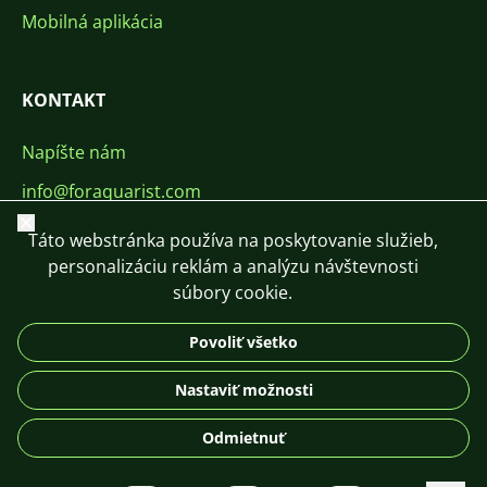
Mobilná aplikácia
KONTAKT
Napíšte nám
info@foraquarist.com
Zavrieť
+420 603 449 602
Táto webstránka používa na poskytovanie služieb,
personalizáciu reklám a analýzu návštevnosti
súbory cookie.
Povoliť všetko
CS
SK
EN
PL
DE
Nastaviť možnosti
© 2026 For Aquarist
Odmietnuť