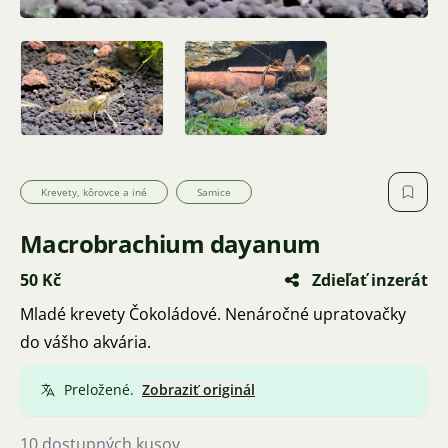
Krevety, kôrovce a iné
Samice
Macrobrachium dayanum
50 Kč
Zdieľať inzerát
Mladé krevety Čokoládové. Nenáročné upratovačky
do vášho akvária.
Preložené.
Zobraziť originál
10 dostupných kusov