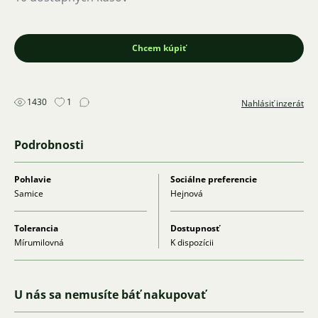
Chcem kúpiť
1430
1
Nahlásiť inzerát
Podrobnosti
Pohlavie
Sociálne preferencie
Samice
Hejnová
Tolerancia
Dostupnosť
Mírumilovná
K dispozícii
U nás sa nemusíte báť nakupovať