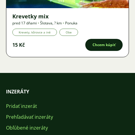
593
2
Krevetky mix
pred 17 dňami
•
Šlotava
,
? km
•
Ponuka
Krevety, kôrovce a iné
Obe
15 Kč
Chcem kúpiť
INZERÁTY
Pridať inzerát
Prehľadávať inzeráty
Obľúbené inzeráty