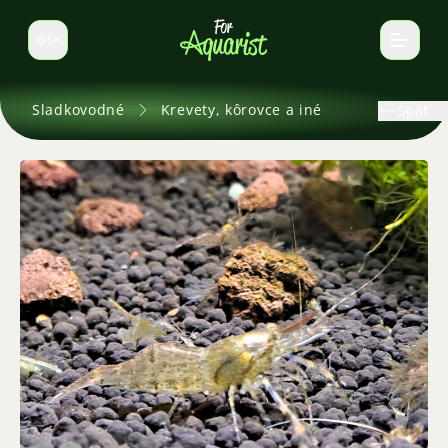
SK
Prepnúť jazyk
Sladkovodné
Krevety, kôrovce a iné
Späť