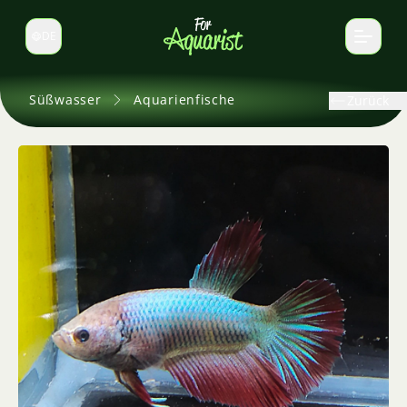
DE
Sprache wechseln
Süßwasser
Aquarienfische
Zurück