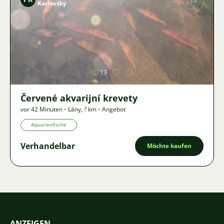
Karlovský
Bild
13
Červené akvarijní krevety
vor 42 Minuten
•
Lány
,
? km
•
Angebot
Aquarienfische
Verhandelbar
Möchte kaufen
ANZEIGEN