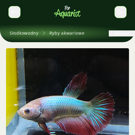
PL
Zmień język
Słodkowodny
Ryby akwariowe
Wstecz