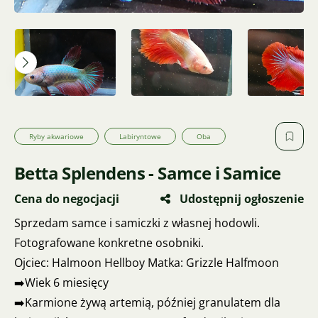
Ryby akwariowe
Labiryntowe
Oba
Betta Splendens - Samce i Samice
Cena do negocjacji
Udostępnij ogłoszenie
Sprzedam samce i samiczki z własnej hodowli.
Fotografowane konkretne osobniki.
Ojciec: Halmoon Hellboy Matka: Grizzle Halfmoon
➡️Wiek 6 miesięcy
➡️Karmione żywą artemią, później granulatem dla