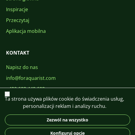
Inspiracje
Przeczytaj
Aplikacja mobilna
KONTAKT
Napisz do nas
info@foraquarist.com
+420 603 449 602
Zamknij
Ta strona używa plików cookie do świadczenia usług,
personalizacji reklam i analizy ruchu.
Zezwól na wszystko
CS
SK
EN
PL
DE
Konfiguruj opcje