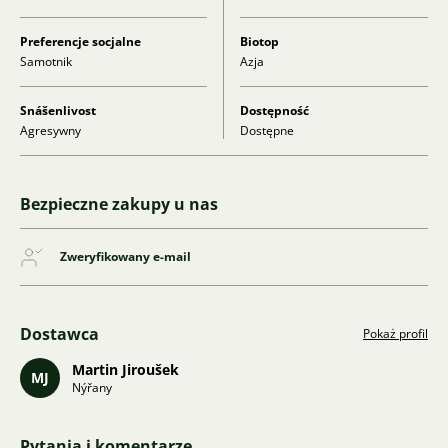
Preferencje socjalne
Biotop
Samotnik
Azja
Snášenlivost
Dostępność
Agresywny
Dostępne
Bezpieczne zakupy u nas
Zweryfikowany e-mail
Dostawca
Pokaż profil
Martin Jiroušek
MJ
Nýřany
Pytania i komentarze