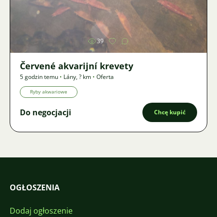
Zdjęcie
39
Červené akvarijní krevety
5 godzin temu
•
Lány
,
? km
•
Oferta
Ryby akwariowe
Do negocjacji
Chcę kupić
OGŁOSZENIA
Dodaj ogłoszenie