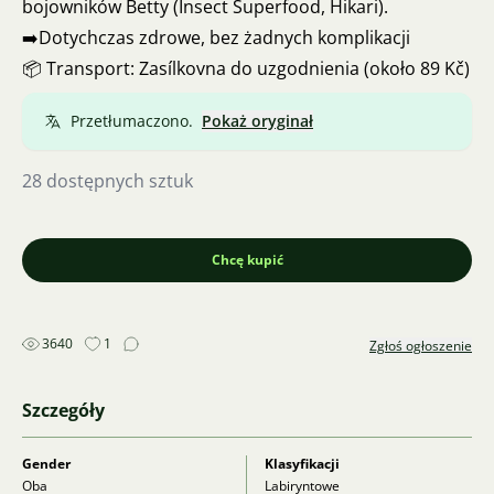
bojowników Betty (Insect Superfood, Hikari).
➡️Dotychczas zdrowe, bez żadnych komplikacji
📦 Transport: Zasílkovna do uzgodnienia (około 89 Kč)
Przetłumaczono.
Pokaż oryginał
28 dostępnych sztuk
Chcę kupić
3640
1
Zgłoś ogłoszenie
Szczegóły
Gender
Klasyfikacji
Oba
Labiryntowe